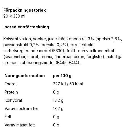
Förpackningsstorlek
20 x 330 ml
Ingrediensförteckning
Kolsyrat vatten, socker, juice från koncentrat 3% (apelsin 2,6%,
passionsfrukt 0,2%, persika 0,2%), citrusextrakt,
surhetsreglerande medel (E330), frukt- och växtkoncentrat
(svartvinbär, morot, aronia, fläderbär, citron, färgtistel), naturliga
aromer, stabiliseringsmedel (E445, E414).
Näringsinformation
per 100 g
Energi
227 kJ / 53 kcal
Protein
0 g
Kolhydrat
13.2 g
Varav sockerarter
13.2 g
Fett
0 g
Varav mättat fett
0 g