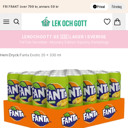
Privat
Företag
FRI FRAKT över 799 kr, annars 59 kr
LEKOCHGOTT.SE 🇸🇪 LAGER I SVERIGE
TikTok-favoriten -Mystery Edition Squishy Dumplings
Hem
/
Dryck
/
Fanta Exotic 20 x 330 ml