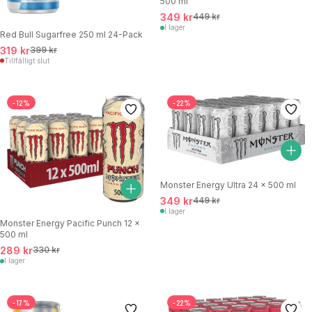
500 ml
349 kr
449 kr
I lager
Red Bull Sugarfree 250 ml 24-Pack
319 kr
399 kr
Tillfälligt slut
-12%
-22%
Monster Energy Ultra 24 x 500 ml
349 kr
449 kr
I lager
Monster Energy Pacific Punch 12 x
500 ml
289 kr
330 kr
I lager
-17%
-22%