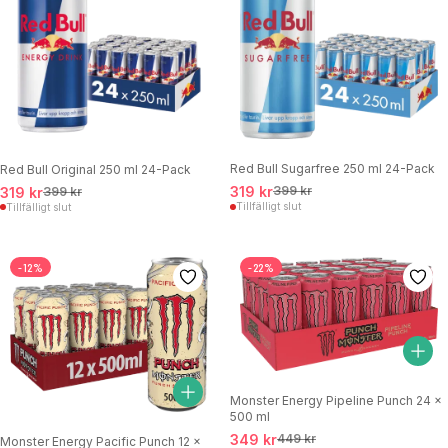
Red Bull Sugarfree 250 ml 24-Pack
Red Bull Original 250 ml 24-Pack
319 kr
399 kr
319 kr
399 kr
Tillfälligt slut
Tillfälligt slut
-12%
-22%
Monster Energy Pipeline Punch 24 x
500 ml
349 kr
449 kr
Monster Energy Pacific Punch 12 x