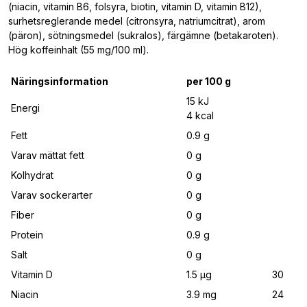
(niacin, vitamin B6, folsyra, biotin, vitamin D, vitamin B12),
surhetsreglerande medel (citronsyra, natriumcitrat), arom
(päron), sötningsmedel (sukralos), färgämne (betakaroten).
Hög koffeinhalt (55 mg/100 ml).
Näringsinformation
per 100 g
15 kJ
Energi
4 kcal
Fett
0.9 g
Varav mättat fett
0 g
Kolhydrat
0 g
Varav sockerarter
0 g
Fiber
0 g
Protein
0.9 g
Salt
0 g
Vitamin D
1.5 μg
30
Niacin
3.9 mg
24