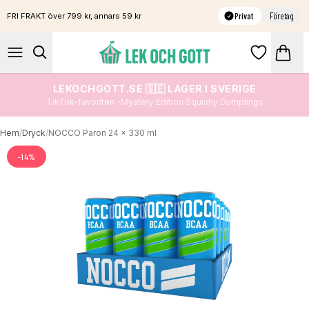
Privat
Företag
FRI FRAKT över 799 kr, annars 59 kr
LEKOCHGOTT.SE 🇸🇪 LAGER I SVERIGE
TikTok-favoriten -Mystery Edition Squishy Dumplings
Hem
/
Dryck
/
NOCCO Päron 24 x 330 ml
-
14
%