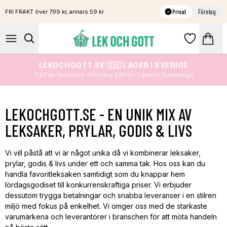
Privat
Företag
FRI FRAKT över 799 kr, annars 59 kr
LEKOCHGOTT.SE 🇸🇪 LAGER I SVERIGE
TikTok-favoriten -Mystery Edition Squishy Dumplings
LEKOCHGOTT.SE - EN UNIK MIX AV
LEKSAKER, PRYLAR, GODIS & LIVS
Vi vill påstå att vi är något unika då vi kombinerar leksaker,
prylar, godis & livs under ett och samma tak. Hos oss kan du
handla favoritleksaken samtidigt som du knappar hem
lördagsgodiset till konkurrenskraftiga priser. Vi erbjuder
dessutom trygga betalningar och snabba leveranser i en stilren
miljö med fokus på enkelhet. Vi omger oss med de starkaste
varumärkena och leverantörer i branschen för att möta handeln