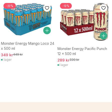
-22%
-12%
Monster Energy Mango Loco 24
x 500 ml
Monster Energy Pacific Punch
12 x 500 ml
349 kr
449 kr
289 kr
330 kr
I lager
I lager