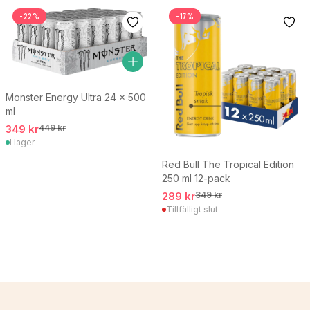
-22%
-17%
Monster Energy Ultra 24 x 500
ml
349 kr
449 kr
I lager
Red Bull The Tropical Edition
250 ml 12-pack
289 kr
349 kr
Tillfälligt slut