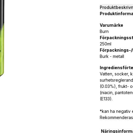
Produktbeskriv
Produktinforma
Varumärke
Burn
Förpackningsst
250ml
Förpacknings-/k
Burk - metall
Ingrediensfört
Vatten, socker,
k
surhetsreglerand
(0.03%),
frukt- o
(niacin, pantote
(E133).
*kan ha negativ 
Rekommenderas e
Näringsinform