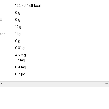
194 kJ / 46 kcal
0 g
tt
0 g
12 g
ter
11 g
0 g
0.01 g
4.5 mg
1.7 mg
0.4 mg
0.7 μg
ur