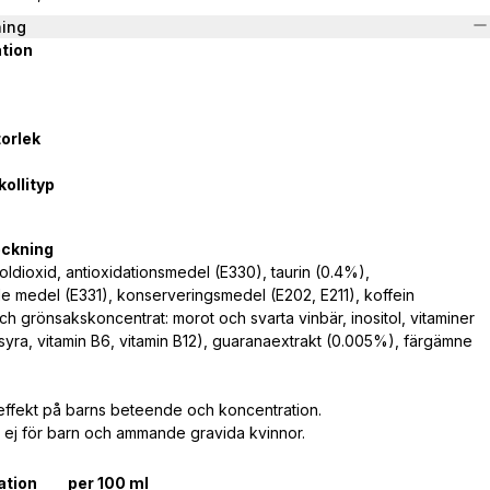
ning
tion
orlek
ollityp
eckning
oldioxid, antioxidationsmedel (E330), taurin (0.4%),
e medel (E331),
konserveringsmedel (E202, E211), koffein
ch grönsakskoncentrat: morot och svarta vinbär, inositol,
vitaminer
nsyra, vitamin B6, vitamin B12), guaranaextrakt (0.005%), färgämne
effekt på barns beteende och koncentration.
j för barn och ammande gravida kvinnor.
ation
per 100 ml