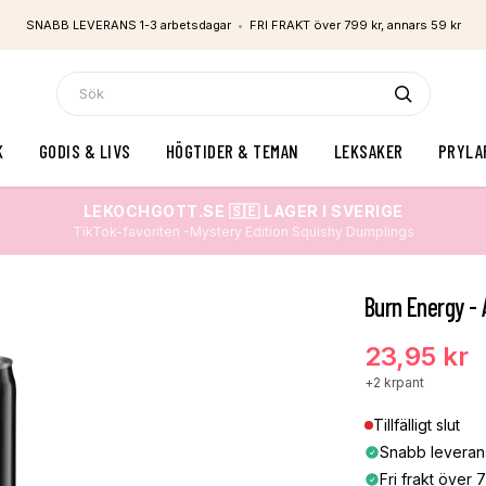
SNABB LEVERANS 1-3 arbetsdagar
•
FRI FRAKT över 799 kr, annars 59 kr
K
GODIS & LIVS
HÖGTIDER & TEMAN
LEKSAKER
PRYLA
LEKOCHGOTT.SE 🇸🇪 LAGER I SVERIGE
TikTok-favoriten -Mystery Edition Squishy Dumplings
Burn Energy - 
23,95 kr
+
2 kr
pant
Tillfälligt slut
Snabb leveran
Fri frakt över 