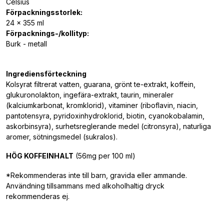
Celsius
Förpackningsstorlek:
24 x 355 ml
Förpacknings-/kollityp:
Burk - metall
Ingrediensförteckning
Kolsyrat filtrerat vatten, guarana, grönt te-extrakt, koffein,
glukuronolakton, ingefära-extrakt, taurin, mineraler
(kalciumkarbonat, kromklorid), vitaminer (riboflavin, niacin,
pantotensyra, pyridoxinhydroklorid, biotin, cyanokobalamin,
askorbinsyra), surhetsreglerande medel (citronsyra), naturliga
aromer, sötningsmedel (sukralos).
HÖG KOFFEINHALT
(56mg per 100 ml)
*Rekommenderas inte till barn, gravida eller ammande.
Användning tillsammans med alkoholhaltig dryck
rekommenderas ej.