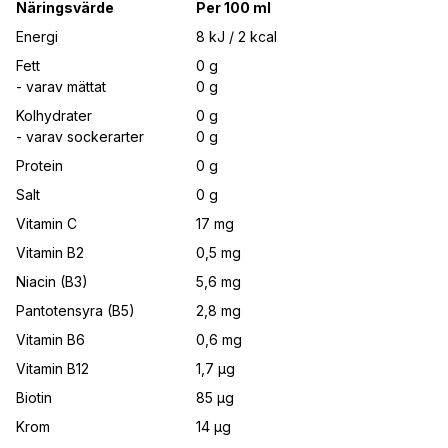
Näringsvärde
Per 100 ml
Energi
8 kJ / 2 kcal
Fett
0 g
- varav mättat
0 g
Kolhydrater
0 g
- varav sockerarter
0 g
Protein
0 g
Salt
0 g
Vitamin C
17 mg
Vitamin B2
0,5 mg
Niacin (B3)
5,6 mg
Pantotensyra (B5)
2,8 mg
Vitamin B6
0,6 mg
Vitamin B12
1,7
µg
Biotin
85 µg
Krom
14 µg