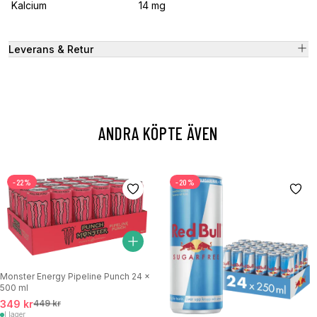
Kalcium
14 mg
Leverans & Retur
ANDRA KÖPTE ÄVEN
-22%
-20%
Monster Energy Pipeline Punch 24 x
500 ml
349 kr
449 kr
I lager