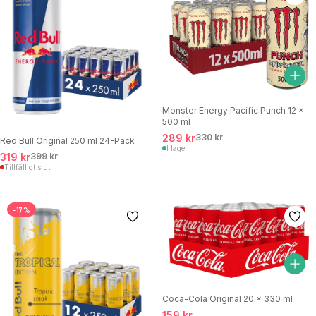
Monster Energy Pacific Punch 12 x
500 ml
289 kr
330 kr
Red Bull Original 250 ml 24-Pack
I lager
319 kr
399 kr
Tillfälligt slut
-17%
Coca-Cola Original 20 x 330 ml
159 kr