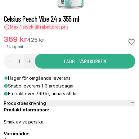
Celsius Peach Vibe 24 x 355 ml
Max
1
styck till rabatterat pris
369 kr
425 kr
+
24 kr
pant
LÄGG I VARUKORGEN
I lager för omgående leverans
Snabb leverans 1-3 arbetsdagar
Fri frakt över 799 kr, annars 59 kr
Produktbeskrivning
Produktinformation:
Smak av vit persika.
Varumärke: