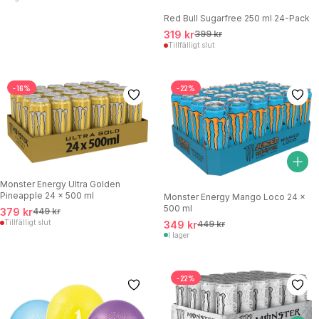
Red Bull Sugarfree 250 ml 24-Pack
319 kr
399 kr
Tillfälligt slut
-16%
-22%
Monster Energy Ultra Golden
Pineapple 24 x 500 ml
Monster Energy Mango Loco 24 x
500 ml
379 kr
449 kr
Tillfälligt slut
349 kr
449 kr
I lager
-22%