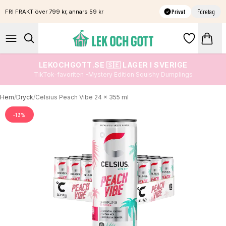
Privat
Företag
FRI FRAKT över 799 kr, annars 59 kr
LEKOCHGOTT.SE 🇸🇪 LAGER I SVERIGE
TikTok-favoriten -Mystery Edition Squishy Dumplings
Hem
/
Dryck
/
Celsius Peach Vibe 24 x 355 ml
-
13
%