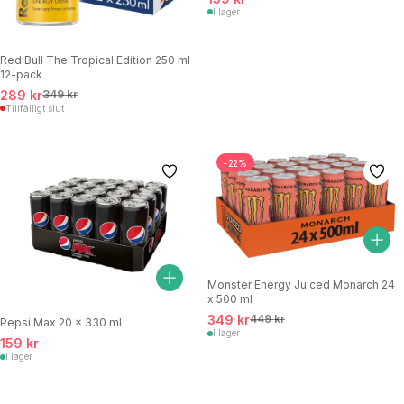
I lager
Red Bull The Tropical Edition 250 ml
12-pack
289 kr
349 kr
Tillfälligt slut
-22%
Monster Energy Juiced Monarch 24
x 500 ml
349 kr
449 kr
Pepsi Max 20 x 330 ml
I lager
159 kr
I lager