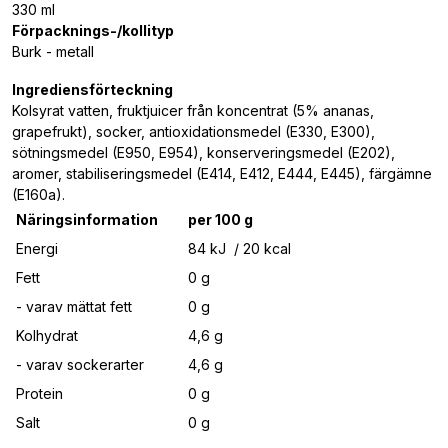
330 ml
Förpacknings-/kollityp
Burk - metall
Ingrediensförteckning
Kolsyrat vatten, fruktjuicer från koncentrat (5% ananas,
grapefrukt), socker, antioxidationsmedel (E330, E300),
sötningsmedel (E950, E954), konserveringsmedel (E202),
aromer, stabiliseringsmedel (E414, E412, E444, E445), färgämne
(E160a).
Näringsinformation
per 100 g
Energi
84 kJ / 20 kcal
Fett
0 g
- varav mättat fett
0 g
Kolhydrat
4,6 g
- varav sockerarter
4,6 g
Protein
0 g
Salt
0 g