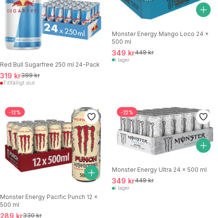
Monster Energy Mango Loco 24 x
500 ml
349 kr
449 kr
I lager
Red Bull Sugarfree 250 ml 24-Pack
319 kr
399 kr
Tillfälligt slut
-12%
-22%
Monster Energy Ultra 24 x 500 ml
349 kr
449 kr
I lager
Monster Energy Pacific Punch 12 x
500 ml
289 kr
330 kr