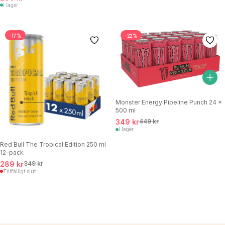
I lager
-17%
-22%
Monster Energy Pipeline Punch 24 x
500 ml
349 kr
449 kr
I lager
Red Bull The Tropical Edition 250 ml
12-pack
289 kr
349 kr
Tillfälligt slut