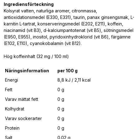
Ingrediensförteckning
Kolsyrat vatten, naturliga aromer, citronmassa,
antioxidationsmedel (E330, E331), taurin, panax ginsengsmak, L-
karnitin L-tartrat, konserveringsmedel (E202, E211), koffein,
niacinamid (vit B3), d-kalciumpantotenat (vit B5), sötningsmedel
(E950, E955), inositol, pyridoxinhydroklorid (vit B6), färgämne
(E102, E110), cyanokobalamin (vit B12).
Hög koffeinhalt (32 mg / 100 ml)
Näringsinformation
per 100 g
Energi
8,8 kJ / 2,11 kcal
Fett
0 g
Varav mättat fett
0 g
Kolhydrat
0 g
Varav sockerarter
0 g
Protein
0 g
Salt
0.02 g