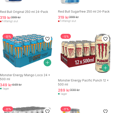
Red Bull Sugarfree 250 ml 24-Pack
Red Bull Original 250 ml 24-Pack
319 kr
399 kr
319 kr
399 kr
Tillfälligt slut
Tillfälligt slut
-22%
-12%
Monster Energy Mango Loco 24 x
500 ml
Monster Energy Pacific Punch 12 x
500 ml
349 kr
449 kr
I lager
289 kr
330 kr
I lager
-22%
-17%