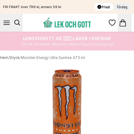
Privat
Företag
FRI FRAKT över 799 kr, annars 59 kr
LEKOCHGOTT.SE 🇸🇪 LAGER I SVERIGE
TikTok-favoriten -Mystery Edition Squishy Dumplings
Hem
/
Dryck
/
Monster Energy Ultra Sunrise 473 ml