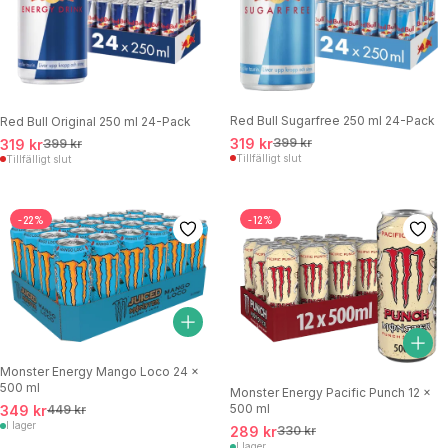
Red Bull Sugarfree 250 ml 24-Pack
Red Bull Original 250 ml 24-Pack
319 kr
399 kr
319 kr
399 kr
Tillfälligt slut
Tillfälligt slut
-22%
-12%
Monster Energy Mango Loco 24 x
500 ml
Monster Energy Pacific Punch 12 x
500 ml
349 kr
449 kr
I lager
289 kr
330 kr
I lager