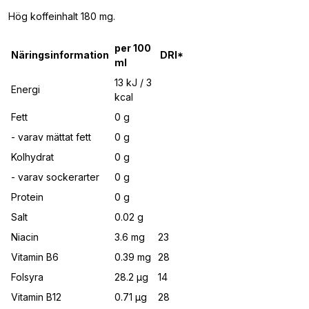
Hög koffeinhalt 180 mg.
per 100
Näringsinformation
DRI*
ml
13 kJ / 3
Energi
kcal
Fett
0 g
- varav mättat fett
0 g
Kolhydrat
0 g
- varav sockerarter
0 g
Protein
0 g
Salt
0.02 g
Niacin
3.6 mg
23
Vitamin B6
0.39 mg
28
Folsyra
28.2 μg
14
Vitamin B12
0.71 μg
28