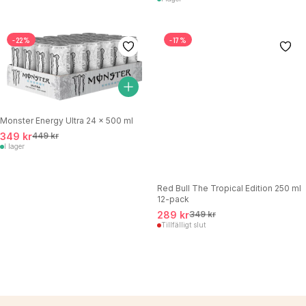
-22%
-17%
Monster Energy Ultra 24 x 500 ml
349 kr
449 kr
I lager
Red Bull The Tropical Edition 250 ml
12-pack
289 kr
349 kr
Tillfälligt slut