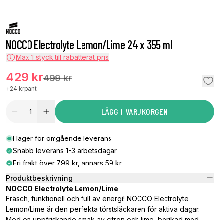
NOCCO Electrolyte Lemon/Lime 24 x 355 ml
Max
1
styck till rabatterat pris
429 kr
499 kr
+
24 kr
pant
LÄGG I VARUKORGEN
I lager för omgående leverans
Snabb leverans 1-3 arbetsdagar
Fri frakt över 799 kr, annars 59 kr
Produktbeskrivning
NOCCO Electrolyte Lemon/Lime
Fräsch, funktionell och full av energi! NOCCO Electrolyte
Lemon/Lime är den perfekta törstsläckaren för aktiva dagar.
Med en uppfriskande smak av citron och lime, berikad med