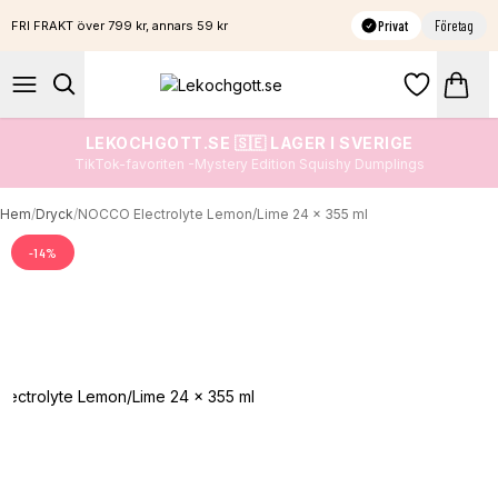
Privat
Företag
FRI FRAKT över 799 kr, annars 59 kr
LEKOCHGOTT.SE 🇸🇪 LAGER I SVERIGE
TikTok-favoriten -Mystery Edition Squishy Dumplings
Hem
/
Dryck
/
NOCCO Electrolyte Lemon/Lime 24 x 355 ml
-
14
%