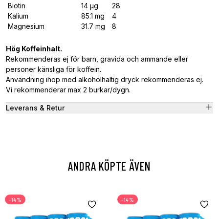
Biotin
14 μg
28
Kalium
85.1 mg
4
Magnesium
31.7 mg
8
Hög Koffeinhalt.
Rekommenderas ej för barn, gravida och ammande eller
personer känsliga för koffein.
Användning ihop med alkoholhaltig dryck rekommenderas ej.
Vi rekommenderar max 2 burkar/dygn.
Leverans & Retur
ANDRA KÖPTE ÄVEN
-14%
-14%