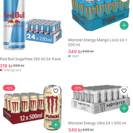
Monster Energy Mango Loco 24 x
500 ml
349 kr
449 kr
I lager
Red Bull Sugarfree 250 ml 24-Pack
319 kr
399 kr
Tillfälligt slut
-12%
-22%
Monster Energy Ultra 24 x 500 ml
349 kr
449 kr