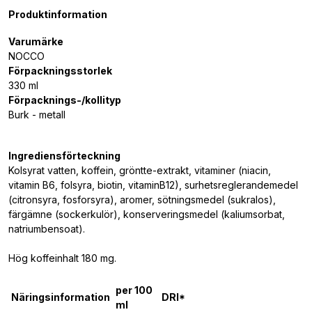
Produktinformation
Varumärke
NOCCO
Förpackningsstorlek
330 ml
Förpacknings-/kollityp
Burk - metall
Ingrediensförteckning
Kolsyrat vatten, koffein, gröntte-extrakt, vitaminer (niacin,
vitamin B6, folsyra, biotin, vitaminB12), surhetsreglerandemedel
(citronsyra, fosforsyra), aromer, sötningsmedel (sukralos),
färgämne (sockerkulör), konserveringsmedel (kaliumsorbat,
natriumbensoat).
Hög koffeinhalt 180 mg.
per 100
Näringsinformation
DRI*
ml