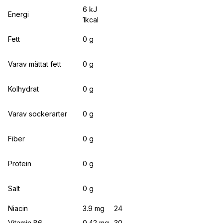
6 kJ
Energi
1kcal
Fett
0 g
Varav mättat fett
0 g
Kolhydrat
0 g
Varav sockerarter
0 g
Fiber
0 g
Protein
0 g
Salt
0 g
Niacin
3.9 mg
24
Vitamin B6
0.42 mg
30