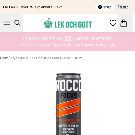
Privat
Företag
FRI FRAKT över 799 kr, annars 59 kr
LEKOCHGOTT.SE 🇸🇪 LAGER I SVERIGE
TikTok-favoriten -Mystery Edition Squishy Dumplings
Hem
/
Dryck
/
NOCCO Focus Stellar Blend 330 ml