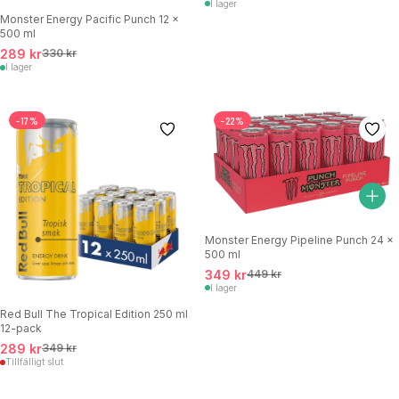
I lager
Monster Energy Pacific Punch 12 x
500 ml
289 kr
330 kr
I lager
-17%
-22%
Monster Energy Pipeline Punch 24 x
500 ml
349 kr
449 kr
I lager
Red Bull The Tropical Edition 250 ml
12-pack
289 kr
349 kr
Tillfälligt slut