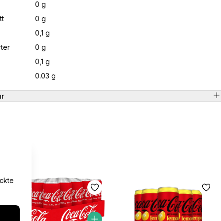
0 g
tt
0 g
0,1 g
ter
0 g
0,1 g
0.03 g
ur
yckte