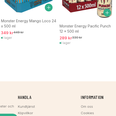
Monster Energy Mango Loco 24
x 500 ml
Monster Energy Pacific Punch
12 x 500 ml
349 kr
449 kr
289 kr
330 kr
I lager
I lager
HANDLA
INFORMATION
heter och
Kundtjänst
Om oss
Köpvillkor
Cookies