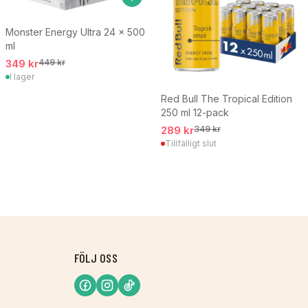
Monster Energy Ultra 24 x 500
ml
349 kr
449 kr
I lager
Red Bull The Tropical Edition
250 ml 12-pack
289 kr
349 kr
Tillfälligt slut
FÖLJ OSS