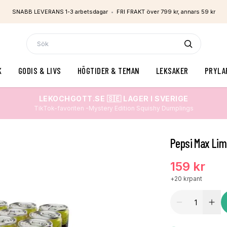
SNABB LEVERANS 1-3 arbetsdagar
•
FRI FRAKT över 799 kr, annars 59 kr
K
GODIS & LIVS
HÖGTIDER & TEMAN
LEKSAKER
PRYLA
LEKOCHGOTT.SE 🇸🇪 LAGER I SVERIGE
TikTok-favoriten -Mystery Edition Squishy Dumplings
Pepsi Max Lim
159 kr
+
20 kr
pant