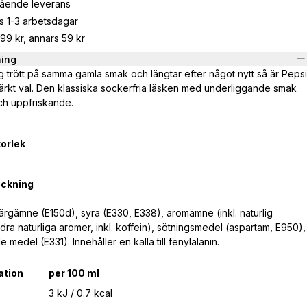
gående leverans
s 1-3 arbetsdagar
799 kr, annars 59 kr
ning
 trött på samma gamla smak och längtar efter något nytt så är Pepsi
ärkt val. Den klassiska sockerfria läsken med underliggande smak
och uppfriskande.
orlek
eckning
färgämne (E150d), syra (E330, E338), aromämne (inkl. naturlig
ra naturliga aromer, inkl. koffein), sötningsmedel (aspartam, E950),
 medel (E331). Innehåller en källa till fenylalanin.
ation
per 100 ml
3 kJ / 0.7 kcal