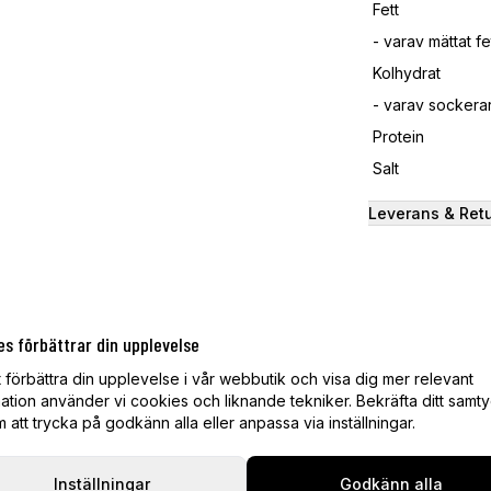
Fett
- varav mättat fe
Kolhydrat
- varav sockerar
Protein
Salt
Leverans & Ret
ANDRA KÖPTE ÄVEN
es förbättrar din upplevelse
t förbättra din upplevelse i vår webbutik och visa dig mer relevant
ation använder vi cookies och liknande tekniker. Bekräfta ditt samt
att trycka på godkänn alla eller anpassa via inställningar.
Inställningar
Godkänn alla