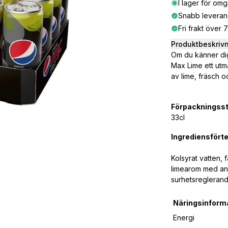
I lager för om
Snabb leveran
Fri frakt över 
Produktbeskriv
Om du känner dig
Max Lime ett utm
av lime, fräsch 
Förpackningsst
33cl
Ingrediensfört
Kolsyrat vatten, 
limearom med and
surhetsreglerande
Näringsinform
Energi