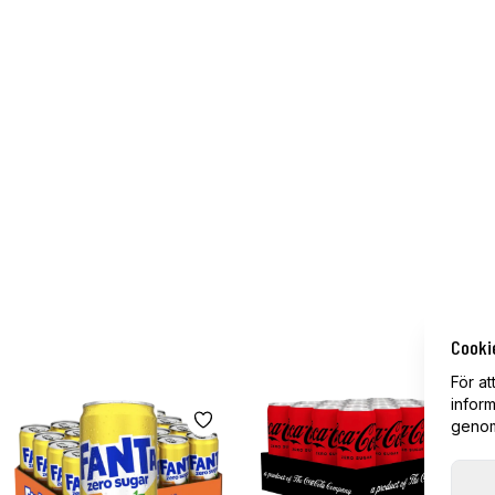
Cooki
För at
inform
genom 