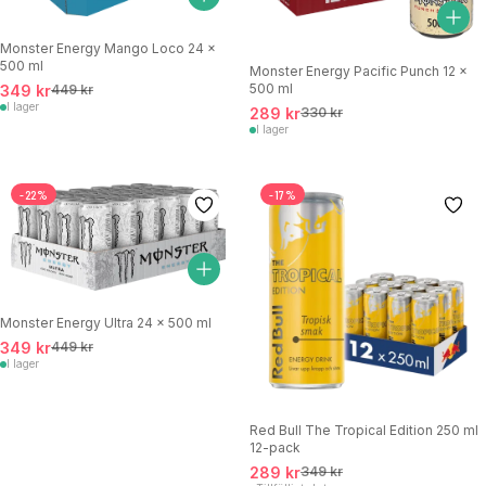
Monster Energy Mango Loco 24 x
500 ml
Monster Energy Pacific Punch 12 x
500 ml
349 kr
449 kr
I lager
289 kr
330 kr
I lager
-22%
-17%
Monster Energy Ultra 24 x 500 ml
349 kr
449 kr
I lager
Red Bull The Tropical Edition 250 ml
12-pack
289 kr
349 kr