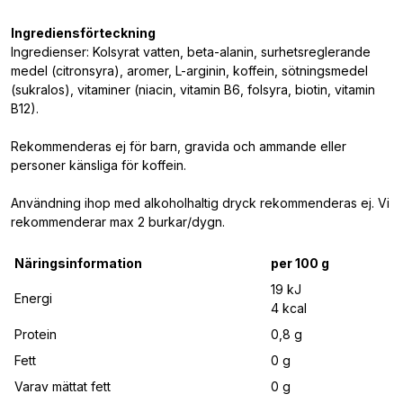
Ingrediensförteckning
Ingredienser: Kolsyrat vatten, beta-alanin, surhetsreglerande
medel (citronsyra), aromer, L-arginin, koffein, sötningsmedel
(sukralos), vitaminer (niacin, vitamin B6, folsyra, biotin, vitamin
B12).
Rekommenderas ej för barn, gravida och ammande eller
personer känsliga för koffein.
Användning ihop med alkoholhaltig dryck rekommenderas ej. Vi
rekommenderar max 2 burkar/dygn.
Näringsinformation
per 100 g
19 kJ
Energi
4 kcal
Protein
0,8 g
Fett
0 g
Varav mättat fett
0 g