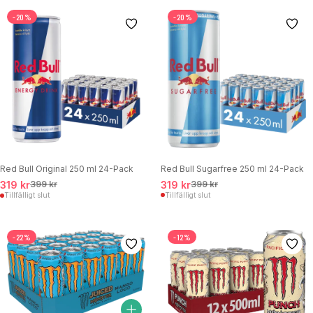
-20%
-20%
Red Bull Sugarfree 250 ml 24-Pack
Red Bull Original 250 ml 24-Pack
319 kr
399 kr
319 kr
399 kr
Tillfälligt slut
Tillfälligt slut
-22%
-12%