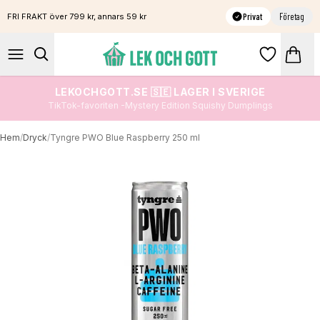
Privat
Företag
FRI FRAKT över 799 kr, annars 59 kr
LEKOCHGOTT.SE 🇸🇪 LAGER I SVERIGE
TikTok-favoriten -Mystery Edition Squishy Dumplings
Hem
/
Dryck
/
Tyngre PWO Blue Raspberry 250 ml