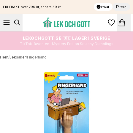
Privat
Företag
FRI FRAKT över 799 kr, annars 59 kr
LEKOCHGOTT.SE 🇸🇪 LAGER I SVERIGE
TikTok-favoriten -Mystery Edition Squishy Dumplings
Hem
/
Leksaker
/
Fingerhand