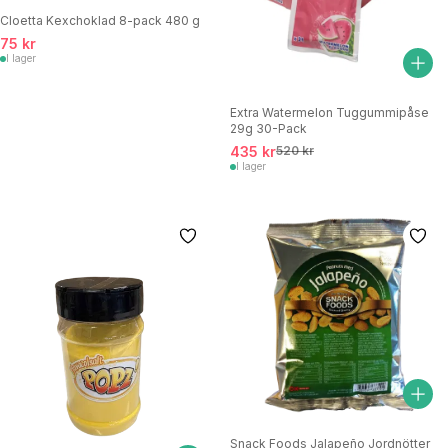
Cloetta Kexchoklad 8-pack 480 g
75 kr
I lager
Extra Watermelon Tuggummipåse
29g 30-Pack
435 kr
520 kr
I lager
Snack Foods Jalapeño Jordnötter