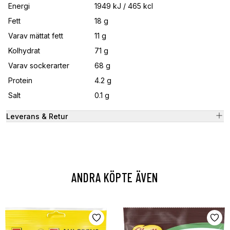
Energi
1949 kJ / 465 kcl
Fett
18 g
Varav mättat fett
11 g
Kolhydrat
71 g
Varav sockerarter
68 g
Protein
4.2 g
Salt
0.1 g
Leverans & Retur
ANDRA KÖPTE ÄVEN