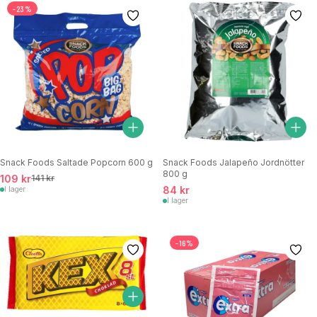
-23%
Snack Foods Saltade Popcorn 600 g
Snack Foods Jalapeño Jordnötter
800 g
109 kr
141 kr
84 kr
I lager
I lager
-16%