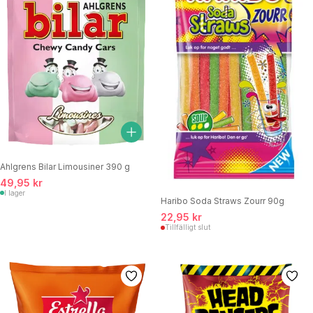
Ahlgrens Bilar Limousiner 390 g
49,95 kr
I lager
Haribo Soda Straws Zourr 90g
22,95 kr
Tillfälligt slut