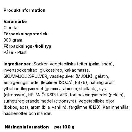
Produktinformation
Varumärke
Cloetta
Förpackningsstorlek
300 gram
Förpacknings-/kollityp
Påse - Plast
Ingredienser :
Socker, vegetabiliska fetter (palm, shea),
invertsockersirap, glukossirap, kakaomassa,
SKUMMJÖLKSPULVER, vasslepulver (MJÖLK), gelatin,
emulgeringsmedel (lecitiner (SOJA), E476), naturlig arom,
ytbehandlingsmedel (gummi arabicum, shellack), syra
(citronsyra), HELMJÖLKSPULVER, förtjockningsmedel (pektin),
surhetsreglerande medel (citronsyra), vegetabiliska oljor
(kokos, aps), arom (bl.a. vanillin), färgämne (E120). Kan innehålla
hasslenötter och mandel.
Näringsinformation
per 100 g