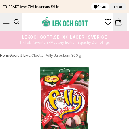
Privat
Företag
FRI FRAKT över 799 kr, annars 59 kr
LEKOCHGOTT.SE 🇸🇪 LAGER I SVERIGE
TikTok-favoriten -Mystery Edition Squishy Dumplings
Hem
/
Godis & Livs
/
Cloetta Polly Juleskum 300 g