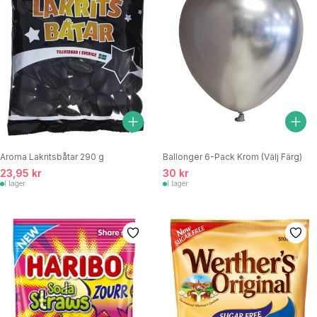
Aroma Lakritsbåtar 290 g
Ballonger 6-Pack Krom (Välj Färg)
23,95 kr
30 kr
I lager
I lager