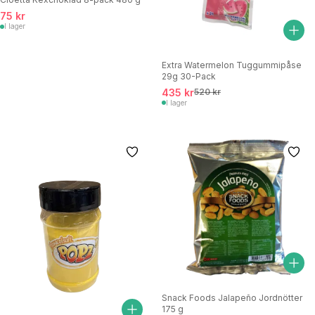
75 kr
I lager
Extra Watermelon Tuggummipåse
29g 30-Pack
435 kr
520 kr
I lager
Snack Foods Jalapeño Jordnötter
175 g