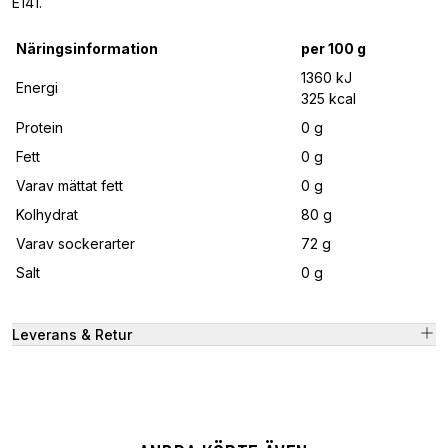
E141.
Näringsinformation
per 100 g
1360 kJ
Energi
325 kcal
Protein
0 g
Fett
0 g
Varav mättat fett
0 g
Kolhydrat
80 g
Varav sockerarter
72 g
Salt
0 g
Leverans & Retur