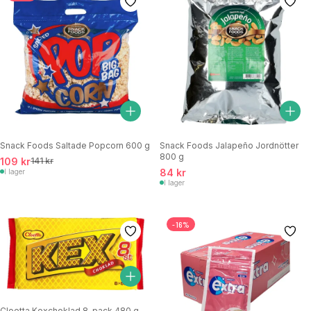
Snack Foods Saltade Popcorn 600 g
Snack Foods Jalapeño Jordnötter
800 g
109 kr
141 kr
84 kr
I lager
I lager
-16%
Cloetta Kexchoklad 8-pack 480 g