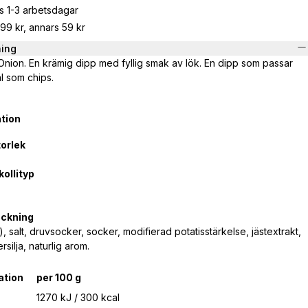
s 1-3 arbetsdagar
799 kr, annars 59 kr
ning
 Onion. En krämig dipp med fyllig smak av lök. En dipp som passar
l som chips.
tion
orlek
ollityp
eckning
r), salt, druvsocker, socker, modifierad potatisstärkelse, jästextrakt,
silja, naturlig arom.
ation
per 100 g
1270 kJ / 300 kcal