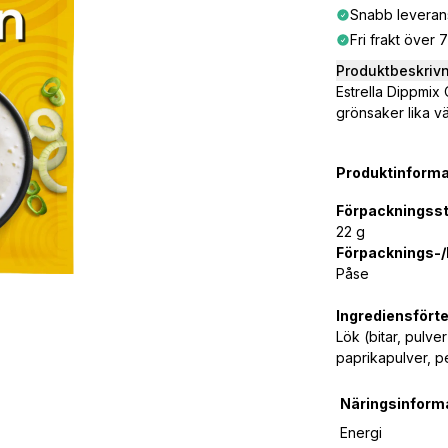
Snabb leveran
Fri frakt över 
Produktbeskriv
Estrella Dippmix
grönsaker lika vä
Produktinforma
Förpackningsst
22 g
Förpacknings-/k
Påse
Ingrediensfört
Lök (bitar, pulve
paprikapulver, per
Näringsinform
Energi