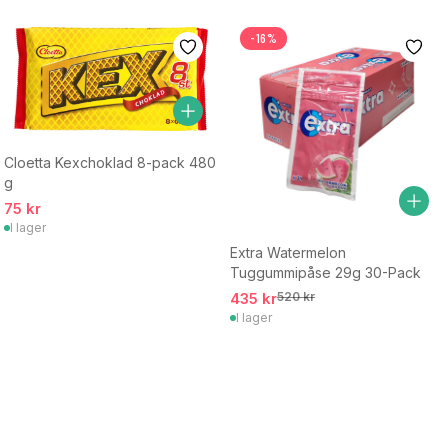
-16%
Cloetta Kexchoklad 8-pack 480
g
75 kr
I lager
Extra Watermelon
Tuggummipåse 29g 30-Pack
435 kr
520 kr
I lager