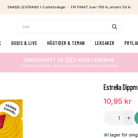
SNABB LEVERANS 1-3 arbetsdagar
•
FRI FRAKT över 799 kr, annars 59 kr
K
GODIS & LIVS
HÖGTIDER & TEMAN
LEKSAKER
PRYLA
LEKOCHGOTT.SE 🇸🇪 LAGER I SVERIGE
TikTok-favoriten -Mystery Edition Squishy Dumplings
Estrella Dippm
10,95 kr
I lager för om