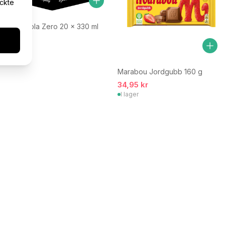
yckte
Coca-Cola Zero 20 x 330 ml
159 kr
I lager
Marabou Jordgubb 160 g
34,95 kr
I lager