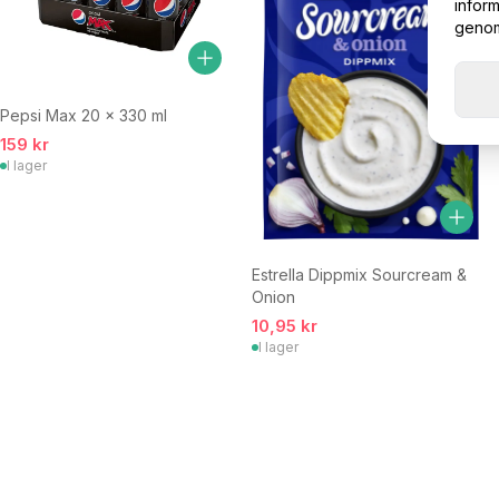
inform
genom 
Pepsi Max 20 x 330 ml
159 kr
I lager
Estrella Dippmix Sourcream &
Onion
10,95 kr
I lager