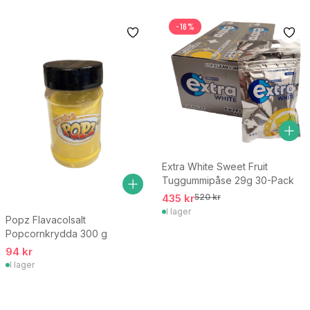
-16%
Extra White Sweet Fruit
Tuggummipåse 29g 30-Pack
435 kr
520 kr
I lager
Popz Flavacolsalt
Popcornkrydda 300 g
94 kr
I lager