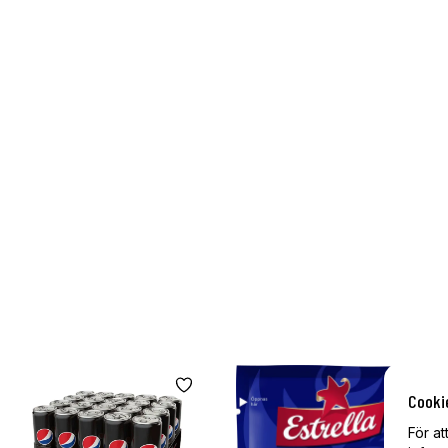
Cooki
För at