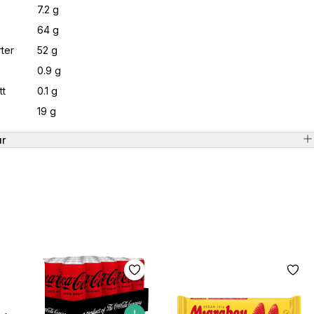
7.2 g
64 g
ter
52 g
0.9 g
tt
0.1 g
19 g
ur