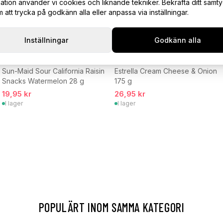
ation använder vi cookies och liknande tekniker. Bekräfta ditt samt
att trycka på godkänn alla eller anpassa via inställningar.
Inställningar
Godkänn alla
Sun-Maid Sour California Raisin
Estrella Cream Cheese & Onion
Snacks Watermelon 28 g
175 g
19,95 kr
26,95 kr
I lager
I lager
POPULÄRT INOM SAMMA KATEGORI