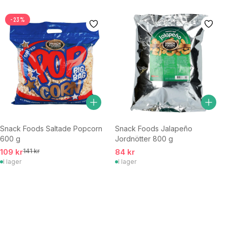
-23%
Snack Foods Saltade Popcorn
Snack Foods Jalapeño
600 g
Jordnötter 800 g
109 kr
141 kr
84 kr
I lager
I lager