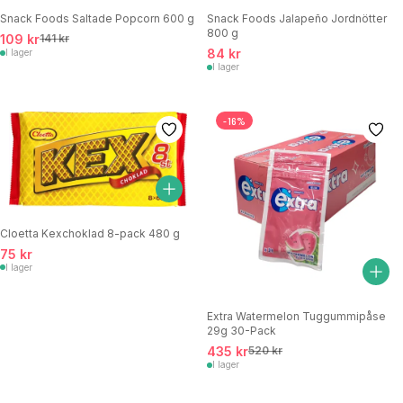
Snack Foods Saltade Popcorn 600 g
Snack Foods Jalapeño Jordnötter
800 g
109 kr
141 kr
84 kr
I lager
I lager
-16%
Cloetta Kexchoklad 8-pack 480 g
75 kr
I lager
Extra Watermelon Tuggummipåse
29g 30-Pack
435 kr
520 kr
I lager