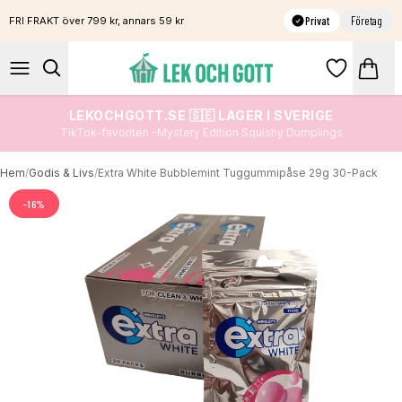
Privat
Företag
FRI FRAKT över 799 kr, annars 59 kr
LEKOCHGOTT.SE 🇸🇪 LAGER I SVERIGE
TikTok-favoriten -Mystery Edition Squishy Dumplings
Hem
/
Godis & Livs
/
Extra White Bubblemint Tuggummipåse 29g 30-Pack
-
16
%