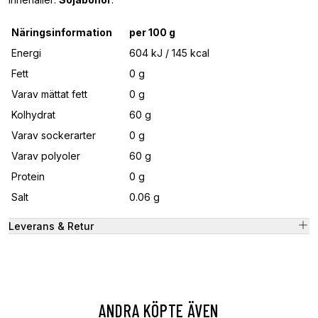
Näringsinformation
per 100 g
Energi
604 kJ / 145 kcal
Fett
0 g
Varav mättat fett
0 g
Kolhydrat
60 g
Varav sockerarter
0 g
Varav polyoler
60 g
Protein
0 g
Salt
0.06 g
Leverans & Retur
ANDRA KÖPTE ÄVEN