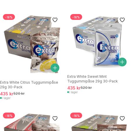
-16%
-16%
Extra White Sweet Mint
Tuggummipåse 29g 30-Pack
Extra White Citrus Tuggummipåse
29g 30-Pack
435 kr
520 kr
I lager
435 kr
520 kr
I lager
-16%
-16%