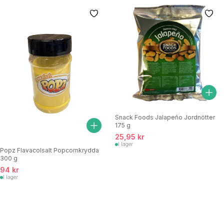
Snack Foods Jalapeño Jordnötter
175 g
25,95 kr
I lager
Popz Flavacolsalt Popcornkrydda
300 g
94 kr
I lager