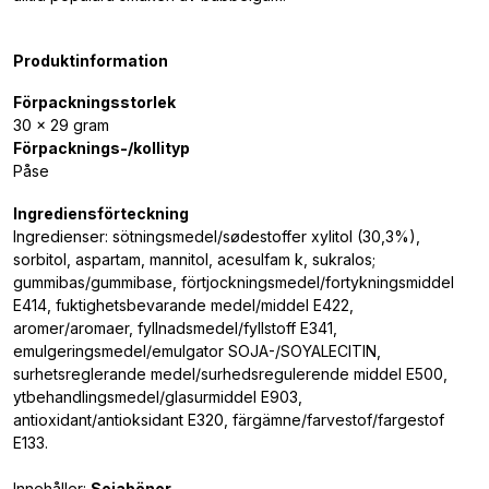
Produktinformation
Förpackningsstorlek
30 x 29 gram
Förpacknings-/kollityp
Påse
Ingrediensförteckning
Ingredienser: sötningsmedel/sødestoffer xylitol (30,3%),
sorbitol, aspartam, mannitol, acesulfam k, sukralos;
gummibas/gummibase, förtjockningsmedel/fortykningsmiddel
E414, fuktighetsbevarande medel/middel E422,
aromer/aromaer, fyllnadsmedel/fyllstoff E341,
emulgeringsmedel/emulgator SOJA-/SOYALECITIN,
surhetsreglerande medel/surhedsregulerende middel E500,
ytbehandlingsmedel/glasurmiddel E903,
antioxidant/antioksidant E320, färgämne/farvestof/fargestof
E133.
Innehåller:
Sojabönor
.