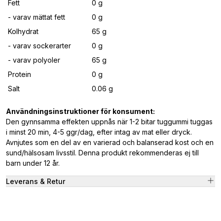
Fett
0 g
- varav mättat fett
0 g
Kolhydrat
65 g
- varav sockerarter
0 g
- varav polyoler
65 g
Protein
0 g
Salt
0.06 g
Användningsinstruktioner för konsument:
Den gynnsamma effekten uppnås när 1-2 bitar tuggummi tuggas
i minst 20 min, 4-5 ggr/dag, efter intag av mat eller dryck.
Avnjutes som en del av en varierad och balanserad kost och en
sund/hälsosam livsstil. Denna produkt rekommenderas ej till
barn under 12 år.
Leverans & Retur