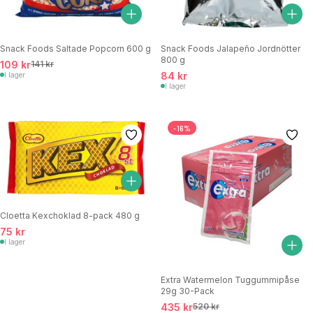
Snack Foods Saltade Popcorn 600 g
Snack Foods Jalapeño Jordnötter
800 g
109 kr
141 kr
84 kr
I lager
I lager
-16%
Cloetta Kexchoklad 8-pack 480 g
75 kr
I lager
Extra Watermelon Tuggummipåse
29g 30-Pack
435 kr
520 kr