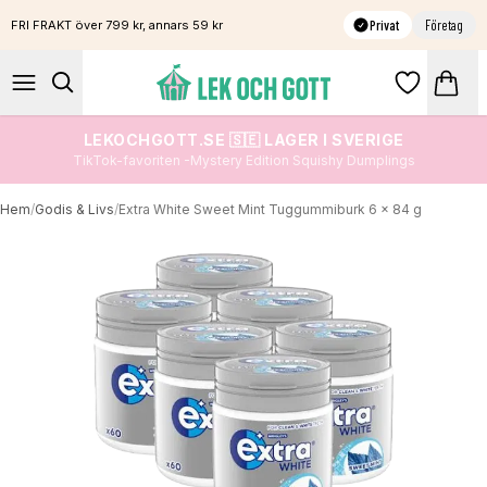
Privat
Företag
FRI FRAKT över 799 kr, annars 59 kr
LEKOCHGOTT.SE 🇸🇪 LAGER I SVERIGE
TikTok-favoriten -Mystery Edition Squishy Dumplings
Hem
/
Godis & Livs
/
Extra White Sweet Mint Tuggummiburk 6 x 84 g