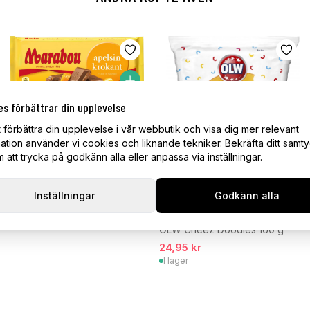
es förbättrar din upplevelse
Marabou Apelsinkrokant 160 g
t förbättra din upplevelse i vår webbutik och visa dig mer relevant
34,95 kr
ation använder vi cookies och liknande tekniker. Bekräfta ditt samt
I lager
att trycka på godkänn alla eller anpassa via inställningar.
Inställningar
Godkänn alla
OLW Cheez Doodles 160 g
24,95 kr
I lager