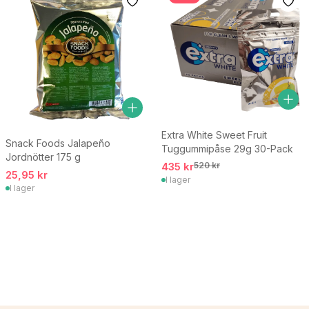
Extra White Sweet Fruit
Snack Foods Jalapeño
Tuggummipåse 29g 30-Pack
Jordnötter 175 g
435 kr
520 kr
25,95 kr
I lager
I lager