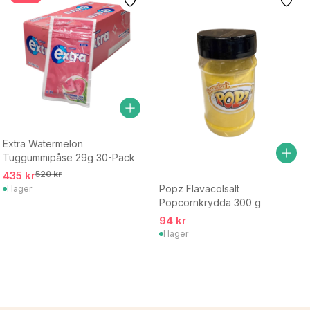
Extra Watermelon
Tuggummipåse 29g 30-Pack
435 kr
520 kr
Popz Flavacolsalt
I lager
Popcornkrydda 300 g
94 kr
I lager