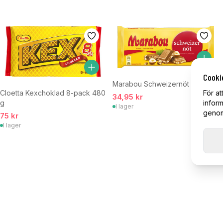
Cooki
Marabou Schweizernöt 160 g
För at
Cloetta Kexchoklad 8-pack 480
34,95 kr
inform
g
I lager
genom 
75 kr
I lager