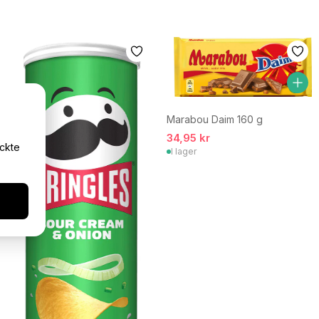
Marabou Daim 160 g
34,95 kr
yckte
I lager