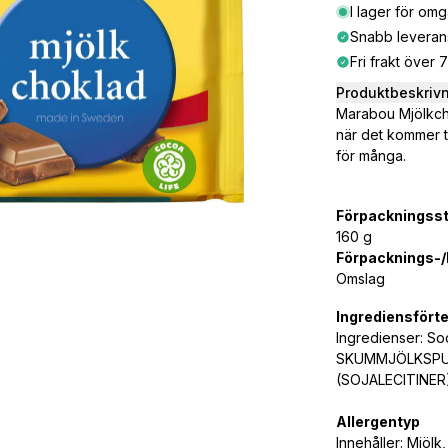
I lager för om
Snabb leveran
Fri frakt över 
Produktbeskriv
Marabou Mjölkcho
när det kommer ti
för många.
Förpackningsst
160 g
Förpacknings-/k
Omslag
Ingrediensfört
Ingredienser: S
SKUMMJÖLKSPULV
(SOJALECITINER
Allergentyp
Innehåller: Mjölk