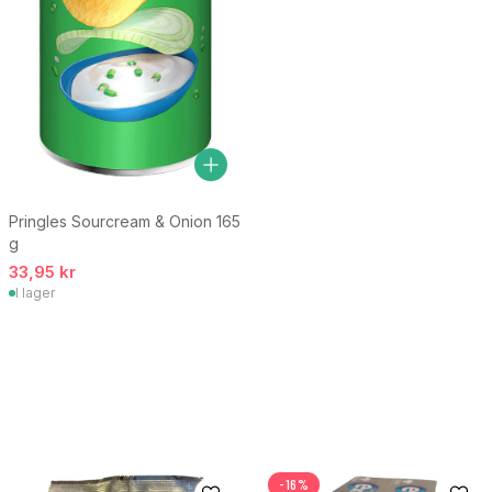
Pringles Sourcream & Onion 165
g
33,95 kr
I lager
-16%