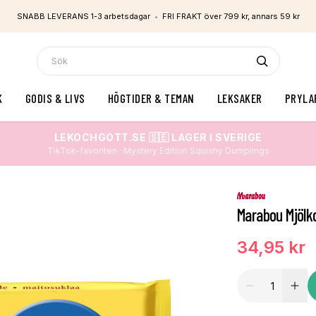
SNABB LEVERANS 1-3 arbetsdagar
•
FRI FRAKT över 799 kr, annars 59 kr
K
GODIS & LIVS
HÖGTIDER & TEMAN
LEKSAKER
PRYLA
LEKOCHGOTT.SE 🇸🇪 LAGER I SVERIGE
TikTok-favoriten -Mystery Edition Squishy Dumplings
Marabou Mjölk
34,95 kr