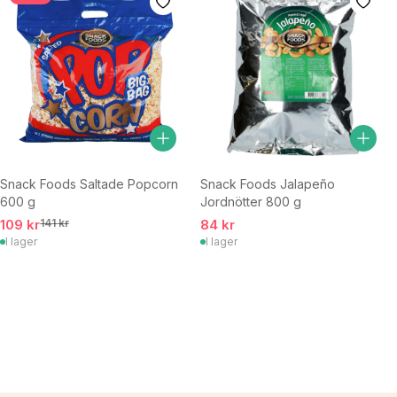
Snack Foods Saltade Popcorn
Snack Foods Jalapeño
600 g
Jordnötter 800 g
109 kr
141 kr
84 kr
I lager
I lager