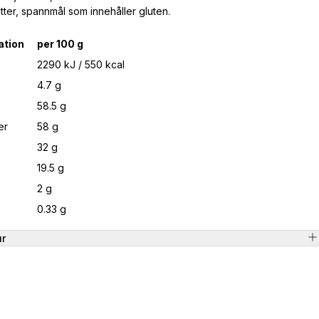
tter, spannmål som innehåller gluten.
ation
per 100 g
2290 kJ / 550 kcal
4.7 g
58.5 g
er
58 g
32 g
19.5 g
2 g
0.33 g
ur