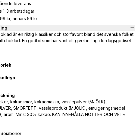
gående leverans
s 1-3 arbetsdagar
799 kr, annars 59 kr
ning
klad är en riktig klassiker och storfavorit bland det svenska folket
ll choklad. En godbit som har varit ett givet inslag i lördagsgodiset
orlek
ollityp
eckning
ocker, kakaosmör, kakaomassa, vasslepulver (MJÖLK),
ER, SMÖRFETT, vassleprodukt (MJÖLK), emulgeringsmedel
), arom. Minst 30% kakao. KAN INNEHÅLLA NÖTTER OCH VETE
, Sojabönor,