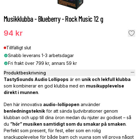
Musikklubba - Blueberry - Rock Music 12 g
94 kr
Tillfälligt slut
Snabb leverans 1-3 arbetsdagar
Fri frakt över 799 kr, annars 59 kr
Produktbeskrivning
TastySounds Audio Lollipops
är en
unik och lekfull klubba
som kombinerar en god klubba med en
musikupplevelse
direkt i munnen
.
Den här innovativa
audio-lollipopen
använder
benledningsteknik
för att sända ljudvibrationer genom
klubban och upp till dina öron medan du njuter av godiset – så
du
”hör” musiken samtidigt som du smakar på smaken
.
Perfekt som present, för fest, eller som en rolig
snackupplevelse för både barn och vuxna som vill prova något