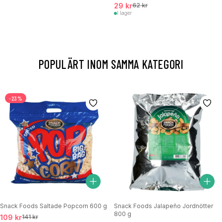
29 kr
62 kr
I lager
POPULÄRT INOM SAMMA KATEGORI
-23%
Snack Foods Saltade Popcorn 600 g
Snack Foods Jalapeño Jordnötter
800 g
109 kr
141 kr