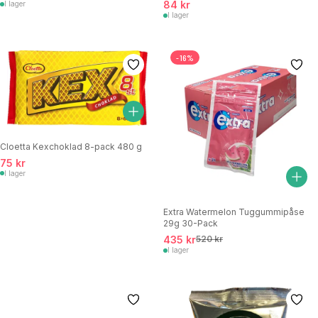
84 kr
I lager
I lager
-16%
Cloetta Kexchoklad 8-pack 480 g
75 kr
I lager
Extra Watermelon Tuggummipåse
29g 30-Pack
435 kr
520 kr
I lager