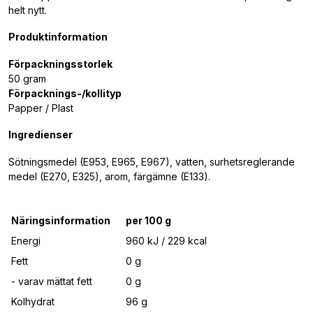
helt nytt.
Produktinformation
Förpackningsstorlek
50 gram
Förpacknings-/kollityp
Papper / Plast
Ingredienser
Sötningsmedel (E953, E965, E967), vatten, surhetsreglerande
medel (E270, E325), arom, färgämne (E133).
Näringsinformation
per 100 g
Energi
960 kJ / 229 kcal
Fett
0 g
- varav mättat fett
0 g
Kolhydrat
96 g