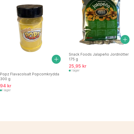
Snack Foods Jalapeño Jordnötter
175 g
25,95 kr
I lager
Popz Flavacolsalt Popcornkrydda
300 g
94 kr
I lager