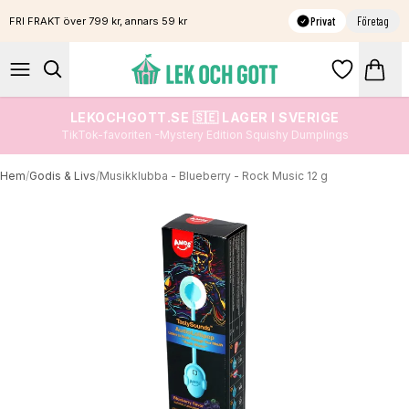
Privat
Företag
FRI FRAKT över 799 kr, annars 59 kr
LEKOCHGOTT.SE 🇸🇪 LAGER I SVERIGE
TikTok-favoriten -Mystery Edition Squishy Dumplings
Hem
/
Godis & Livs
/
Musikklubba - Blueberry - Rock Music 12 g