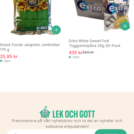
Extra White Sweet Fruit
Snack Foods Jalapeño Jordnötter
Tuggummipåse 29g 30-Pack
175 g
435 kr
520 kr
25,95 kr
I lager
I lager
Prenumerera på vårt nyhetsbrev och ta del av nyheter och
exklusiva erbjudanden!