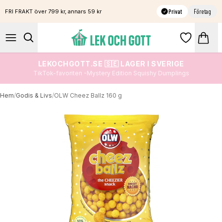
Privat
Företag
FRI FRAKT över 799 kr, annars 59 kr
LEKOCHGOTT.SE 🇸🇪 LAGER I SVERIGE
TikTok-favoriten -Mystery Edition Squishy Dumplings
Hem
/
Godis & Livs
/
OLW Cheez Ballz 160 g