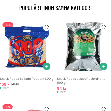
POPULÄRT INOM SAMMA KATEGORI
-23%
Snack Foods Saltade Popcorn 600 g
Snack Foods Jalapeño Jordnötter
800 g
109 kr
141 kr
84 kr
I lager
I lager
-16%