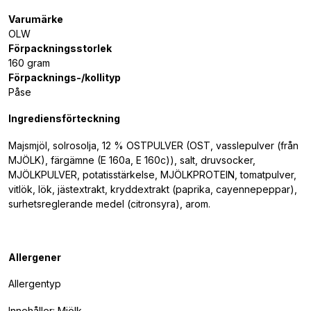
Varumärke
OLW
Förpackningsstorlek
160 gram
Förpacknings-/kollityp
Påse
Ingrediensförteckning
Majsmjöl, solrosolja, 12 % OSTPULVER (OST, vasslepulver (från
MJÖLK), färgämne (E 160a, E 160c)), salt, druvsocker,
MJÖLKPULVER, potatisstärkelse, MJÖLKPROTEIN, tomatpulver,
vitlök, lök, jästextrakt, kryddextrakt (paprika, cayennepeppar),
surhetsreglerande medel (citronsyra), arom.
Allergener
Allergentyp
Innehåller: Mjölk.