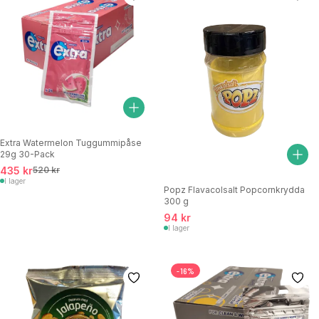
Extra Watermelon Tuggummipåse
29g 30-Pack
435 kr
520 kr
I lager
Popz Flavacolsalt Popcornkrydda
300 g
94 kr
I lager
-16%