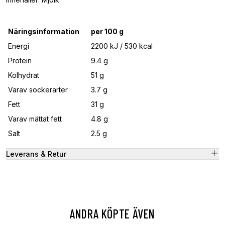
Näringsinformation
per 100 g
Energi
2200 kJ / 530 kcal
Protein
9.4 g
Kolhydrat
51 g
Varav sockerarter
3.7 g
Fett
31 g
Varav mättat fett
4.8 g
Salt
2.5 g
Leverans & Retur
ANDRA KÖPTE ÄVEN