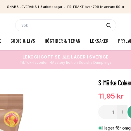
SNABB LEVERANS 1-3 arbetsdagar
•
FRI FRAKT över 799 kr, annars 59 kr
K
GODIS & LIVS
HÖGTIDER & TEMAN
LEKSAKER
PRYLA
LEKOCHGOTT.SE 🇸🇪 LAGER I SVERIGE
TikTok-favoriten -Mystery Edition Squishy Dumplings
S-Märke Colas
11,95 kr
I lager för om