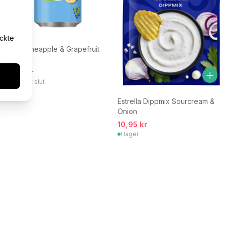
yckte
Fanta Pineapple & Grapefruit
330 ml
18,95 kr
Tillfälligt slut
Estrella Dippmix Sourcream &
Onion
10,95 kr
I lager