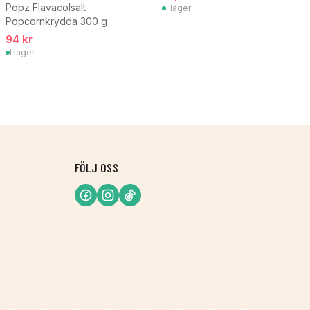
Popz Flavacolsalt
I lager
Popcornkrydda 300 g
94 kr
I lager
FÖLJ OSS