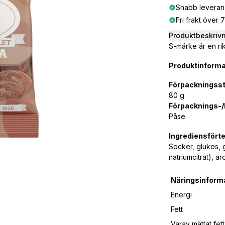
Snabb leveran
Fri frakt över 
Produktbeskriv
S-märke är en rik
Produktinforma
Förpackningsst
80 g
Förpacknings-/k
Påse
Ingrediensfört
Socker, glukos, 
natriumcitrat), 
Näringsinform
Energi
Fett
Varav mättat fett