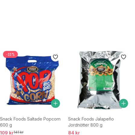
-23%
Snack Foods Saltade Popcorn
Snack Foods Jalapeño
600 g
Jordnötter 800 g
109 kr
141 kr
84 kr