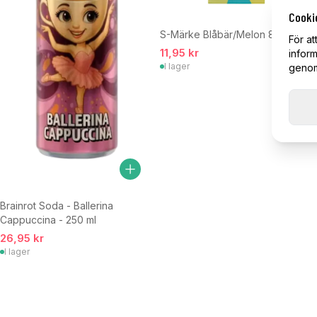
Cooki
S-Märke Blåbär/Melon 80 g
För at
11,95 kr
inform
I lager
genom 
Brainrot Soda - Ballerina
Cappuccina - 250 ml
26,95 kr
I lager