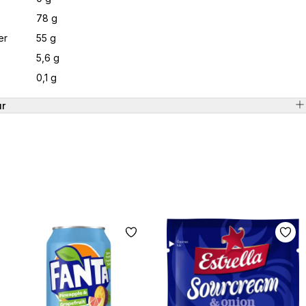
78 g
er
55 g
5,6 g
0,1 g
ur