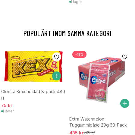
I lager
POPULÄRT INOM SAMMA KATEGORI
-16%
Cloetta Kexchoklad 8-pack 480
g
75 kr
I lager
Extra Watermelon
Tuggummipåse 29g 30-Pack
435 kr
520 kr