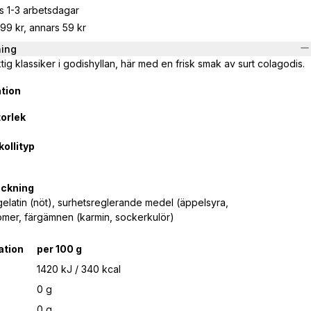
s 1-3 arbetsdagar
799 kr, annars 59 kr
ning
tig klassiker i godishyllan, här med en frisk smak av surt colagodis.
tion
orlek
ollityp
eckning
gelatin (nöt), surhetsreglerande medel (äppelsyra,
aromer, färgämnen (karmin, sockerkulör)
ation
per 100 g
1420 kJ
/ 340 kcal
0 g
0 g