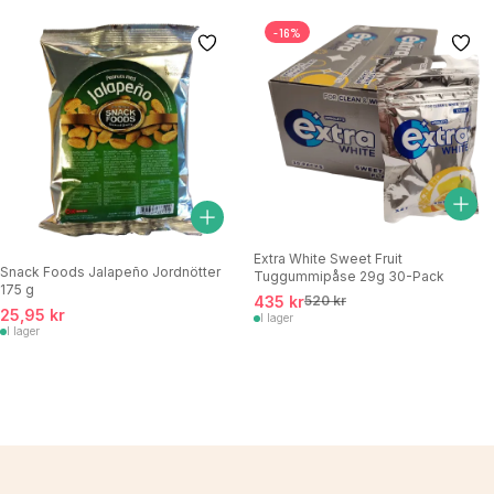
-16%
Extra White Sweet Fruit
Snack Foods Jalapeño Jordnötter
Tuggummipåse 29g 30-Pack
175 g
435 kr
520 kr
25,95 kr
I lager
I lager