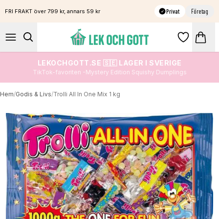
Privat
Företag
FRI FRAKT över 799 kr, annars 59 kr
LEKOCHGOTT.SE 🇸🇪 LAGER I SVERIGE
TikTok-favoriten -Mystery Edition Squishy Dumplings
Hem
/
Godis & Livs
/
Trolli All In One Mix 1 kg