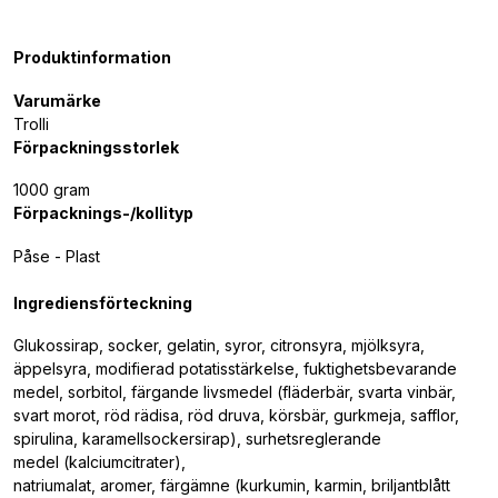
Produktinformation
Varumärke
Trolli
Förpackningsstorlek
1000 gram
Förpacknings-/kollityp
Påse - Plast
Ingrediensförteckning
Glukossirap, socker, gelatin, syror, citronsyra, mjölksyra,
äppelsyra, modifierad potatisstärkelse, fuktighetsbevarande
medel, sorbitol, färgande livsmedel (fläderbär, svarta vinbär,
svart morot, röd rädisa, röd druva, körsbär, gurkmeja, safflor,
spirulina, karamellsockersirap), surhetsreglerande
medel (kalciumcitrater),
natriumalat, aromer, färgämne (kurkumin, karmin, briljantblått