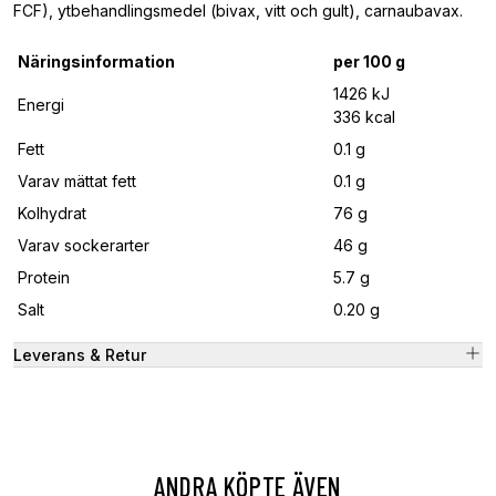
FCF), ytbehandlingsmedel (bivax, vitt och gult), carnaubavax.
Näringsinformation
per 100 g
1426 kJ
Energi
336 kcal
Fett
0.1 g
Varav mättat fett
0.1 g
Kolhydrat
76 g
Varav sockerarter
46 g
Protein
5.7 g
Salt
0.20 g
Leverans & Retur
ANDRA KÖPTE ÄVEN