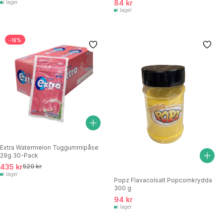
84 kr
I lager
I lager
-16%
Extra Watermelon Tuggummipåse
29g 30-Pack
435 kr
520 kr
I lager
Popz Flavacolsalt Popcornkrydda
300 g
94 kr
I lager