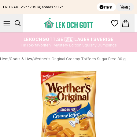
Privat
Företag
FRI FRAKT över 799 kr, annars 59 kr
LEKOCHGOTT.SE 🇸🇪 LAGER I SVERIGE
TikTok-favoriten -Mystery Edition Squishy Dumplings
Hem
/
Godis & Livs
/
Werther's Original Creamy Toffees Sugar Free 80 g