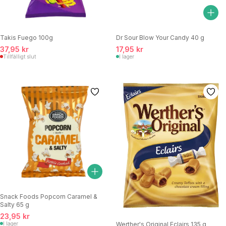
Takis Fuego 100g
Dr Sour Blow Your Candy 40 g
37,95 kr
17,95 kr
Tillfälligt slut
I lager
Snack Foods Popcorn Caramel &
Salty 65 g
23,95 kr
I lager
Werther's Original Eclairs 135 g