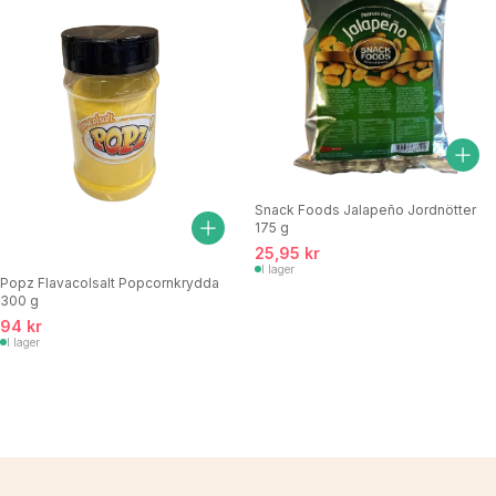
Snack Foods Jalapeño Jordnötter
175 g
25,95 kr
I lager
Popz Flavacolsalt Popcornkrydda
300 g
94 kr
I lager