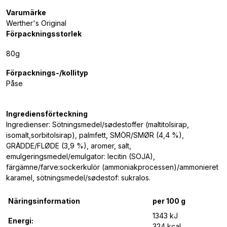
Varumärke
Werther's Original
Förpackningsstorlek
80g
Förpacknings-/kollityp
Påse
Ingrediensförteckning
Ingredienser: Sötningsmedel/sødestoffer (maltitolsirap,
isomalt,sorbitolsirap), palmfett, SMÖR/SMØR (4,4 %),
GRÄDDE/FLØDE (3,9 %), aromer, salt,
emulgeringsmedel/emulgator: lecitin (SOJA),
färgämne/farve:sockerkulör (ammoniakprocessen)/ammonieret
karamel, sötningsmedel/sødestof: sukralos.
Näringsinformation
per 100 g
1343 kJ
Energi:
324 kcal