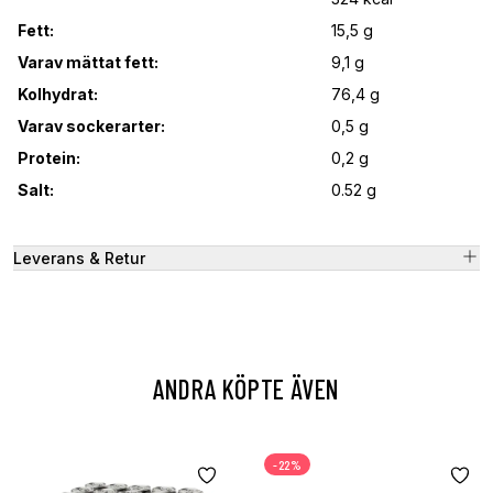
Fett:
15,5 g
Varav mättat fett:
9,1 g
Kolhydrat:
76,4 g
Varav sockerarter:
0,5 g
Protein:
0,2 g
Salt:
0.52 g
Leverans & Retur
ANDRA KÖPTE ÄVEN
-22%