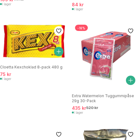
84 kr
I lager
I lager
-16%
Cloetta Kexchoklad 8-pack 480 g
75 kr
I lager
Extra Watermelon Tuggummipåse
29g 30-Pack
435 kr
520 kr
I lager