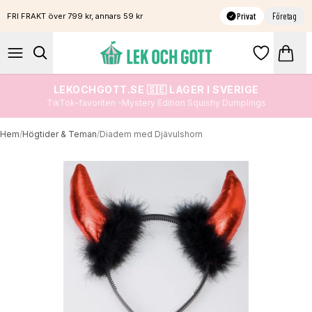
Privat
Företag
FRI FRAKT över 799 kr, annars 59 kr
LEKOCHGOTT.SE 🇸🇪 LAGER I SVERIGE
TikTok-favoriten -Mystery Edition Squishy Dumplings
Hem
/
Högtider & Teman
/
Diadem med Djävulshorn