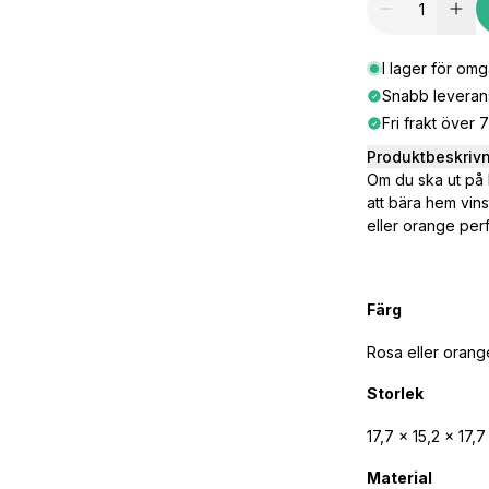
I lager för om
Snabb leveran
Fri frakt över 
Produktbeskriv
Om du ska ut på 
att bära hem vins
eller orange per
Färg
Rosa eller orang
Storlek
17,7 x 15,2 x 17,7
Material