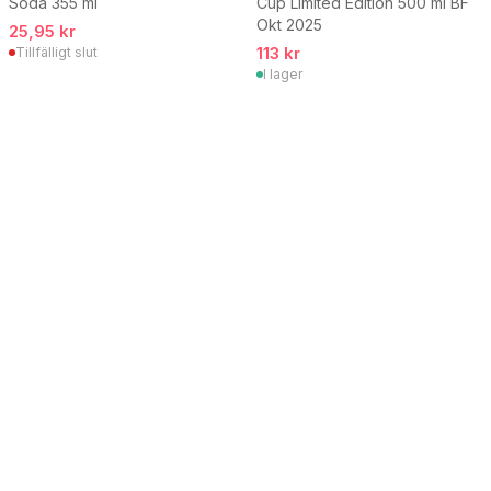
Soda 355 ml
Cup Limited Edition 500 ml BF
Okt 2025
25,95 kr
113 kr
Tillfälligt slut
I lager