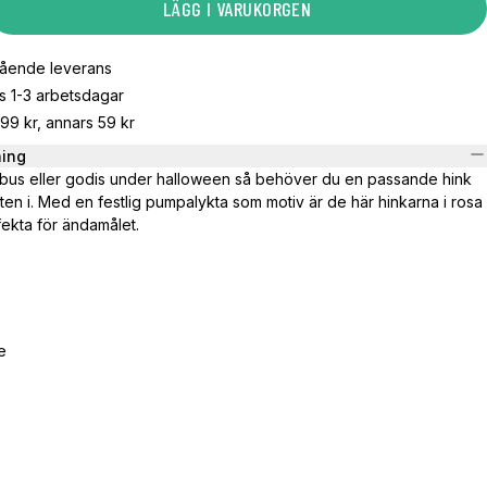
LÄGG I VARUKORGEN
gående leverans
s 1-3 arbetsdagar
799 kr, annars 59 kr
ning
bus eller godis under halloween så behöver du en passande hink
ten i. Med en festlig pumpalykta som motiv är de här hinkarna i rosa
fekta för ändamålet.
e