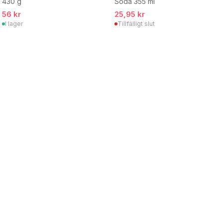
430 g
Soda 355 ml
56 kr
25,95 kr
I lager
Tillfälligt slut