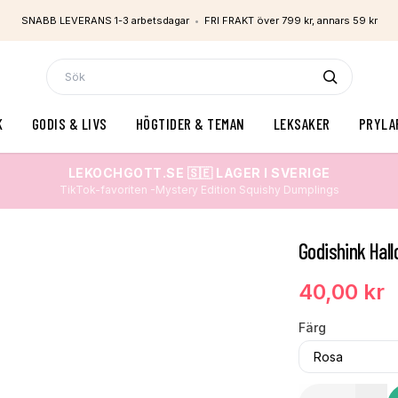
SNABB LEVERANS 1-3 arbetsdagar
•
FRI FRAKT över 799 kr, annars 59 kr
K
GODIS & LIVS
HÖGTIDER & TEMAN
LEKSAKER
PRYLA
LEKOCHGOTT.SE 🇸🇪 LAGER I SVERIGE
TikTok-favoriten -Mystery Edition Squishy Dumplings
Godishink Hall
40,00 kr
Färg