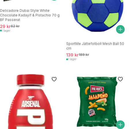
Delicadore Dubai Style White
Chocolate Kadayif & Pistachio 70 g
BF Passerat
29 kr
62 kr
I lager
SportMe Jättefotboll Mesh Ball 50
cm
139 kr
189 kr
I lager