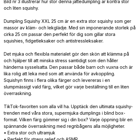
Bild nr 3 illustrerar hur stor denna jättedumpling är kontra stor
och liten squishy.
Dumpling Squishy XXL 25 cm är en extra stor squishy som ger
massor av kläm- och lekglädje. Med sin imponerande storlek på
cirka 25 cm passar den perfekt för dig som gillar stora
squishies, fidgetleksaker och antistressleksaker.
Det mjuka och flexibla materialet gör den skön att klämma på
och hjälper till att minska stress samtidigt som den håller
händerna sysselsatta. Den passar både barn och vuxna och är
lika rolig att leka med som att använda för avkoppling.
Squishyn finns i flera olika färger och levereras i en
slumpmässigt vald färg, vilket gör varje beställning till en liten
överraskning.
TikTok-favoriten som alla vill ha. Upptäck den ultimata squishy-
trenden med våra stora, supermjuka dumplings i blind box-
format. Vilken färg gömmer sig i din box? Varje öppning blir en
spännande överraskning med regnbågens alla möjligheter.
• Extra stor och ultramjuk
• Perfekt för stress relief och ASMR