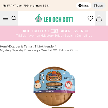
Privat
Företag
FRI FRAKT över 799 kr, annars 59 kr
LEKOCHGOTT.SE 🇸🇪 LAGER I SVERIGE
TikTok-favoriten -Mystery Edition Squishy Dumplings
Hem
/
Högtider & Teman
/
Tiktok trender
/
Mystery Squishy Dumpling - One Set XXL Edition 25 cm