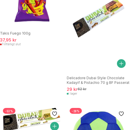
Takis Fuego 100g
37,95 kr
Tillfälligt slut
Delicadore Dubai Style Chocolate
Kadayif & Pistachio 70 g BF Passerat
29 kr
62 kr
I lager
-53%
-26%