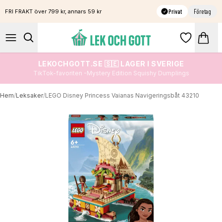
Privat
Företag
FRI FRAKT över 799 kr, annars 59 kr
LEKOCHGOTT.SE 🇸🇪 LAGER I SVERIGE
TikTok-favoriten -Mystery Edition Squishy Dumplings
Hem
/
Leksaker
/
LEGO Disney Princess Vaianas Navigeringsbåt 43210