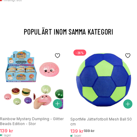
Tillfälligt slut
POPULÄRT INOM SAMMA KATEGORI
-26%
Rainbow Mystery Dumpling - Glitter
SportMe Jättefotboll Mesh Ball 50
Beads Edition - Stor
cm
139 kr
139 kr
189 kr
I lager
I lager