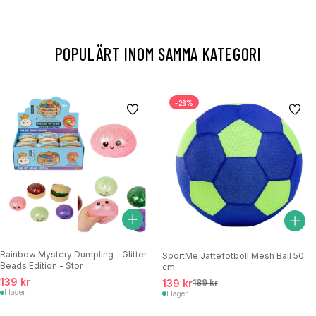
POPULÄRT INOM SAMMA KATEGORI
-26%
Rainbow Mystery Dumpling - Glitter
SportMe Jättefotboll Mesh Ball 50
Beads Edition - Stor
cm
139 kr
139 kr
189 kr
I lager
I lager