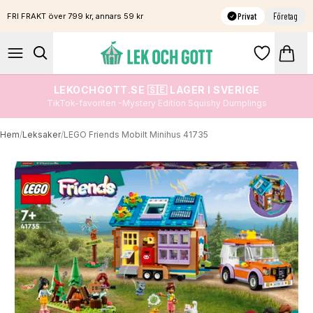
Privat
Företag
FRI FRAKT över 799 kr, annars 59 kr
LEKOCHGOTT.SE 🇸🇪 LAGER I SVERIGE
TikTok-favoriten -Mystery Edition Squishy Dumplings
Hem
/
Leksaker
/
LEGO Friends Mobilt Minihus 41735