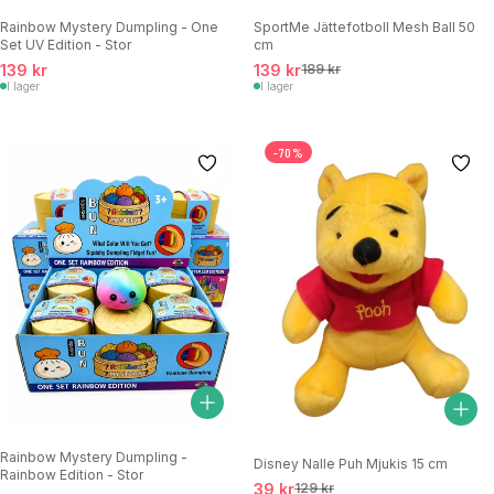
Rainbow Mystery Dumpling - One
SportMe Jättefotboll Mesh Ball 50
Set UV Edition - Stor
cm
139 kr
139 kr
189 kr
I lager
I lager
-70%
Rainbow Mystery Dumpling -
Disney Nalle Puh Mjukis 15 cm
Rainbow Edition - Stor
39 kr
129 kr