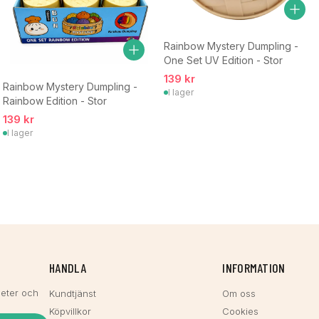
Rainbow Mystery Dumpling -
One Set UV Edition - Stor
139 kr
Rainbow Mystery Dumpling -
I lager
Rainbow Edition - Stor
139 kr
I lager
HANDLA
INFORMATION
heter och
Kundtjänst
Om oss
Köpvillkor
Cookies