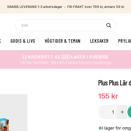
SNABB LEVERANS 1-3 arbetsdagar
•
FRI FRAKT över 799 kr, annars 59 kr
K
GODIS & LIVS
HÖGTIDER & TEMAN
LEKSAKER
PRYLA
LEKOCHGOTT.SE 🇸🇪 LAGER I SVERIGE
TikTok-favoriten -Mystery Edition Squishy Dumplings
Plus Plus Lär 
155 kr
I lager för om