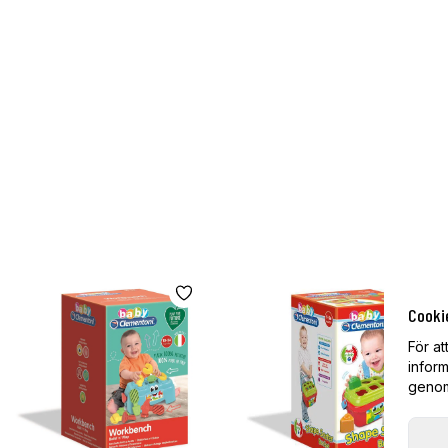
Cooki
För at
inform
genom 