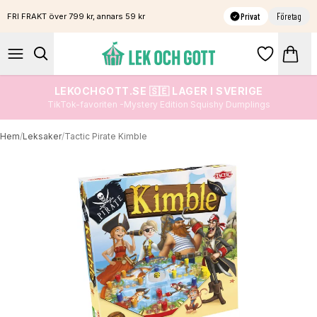
Privat
Företag
FRI FRAKT över 799 kr, annars 59 kr
LEKOCHGOTT.SE 🇸🇪 LAGER I SVERIGE
TikTok-favoriten -Mystery Edition Squishy Dumplings
Hem
/
Leksaker
/
Tactic Pirate Kimble