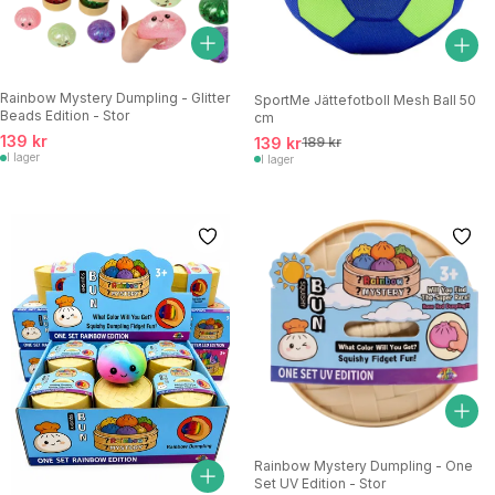
Rainbow Mystery Dumpling - Glitter
SportMe Jättefotboll Mesh Ball 50
Beads Edition - Stor
cm
139 kr
139 kr
189 kr
I lager
I lager
Rainbow Mystery Dumpling - One
Set UV Edition - Stor