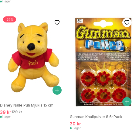
I lager
-70%
Disney Nalle Puh Mjukis 15 cm
39 kr
129 kr
Gunman Knallpulver 8 6-Pack
I lager
30 kr
I lager