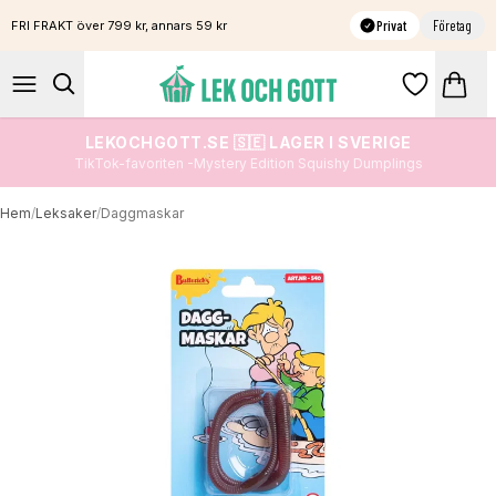
Privat
Företag
FRI FRAKT över 799 kr, annars 59 kr
LEKOCHGOTT.SE 🇸🇪 LAGER I SVERIGE
TikTok-favoriten -Mystery Edition Squishy Dumplings
Hem
/
Leksaker
/
Daggmaskar