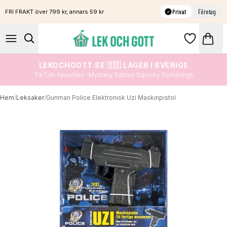
Privat
Företag
FRI FRAKT över 799 kr, annars 59 kr
LEKOCHGOTT.SE 🇸🇪 LAGER I SVERIGE
TikTok-favoriten -Mystery Edition Squishy Dumplings
Hem
/
Leksaker
/
Gunman Police Elektronisk Uzi Maskinpistol