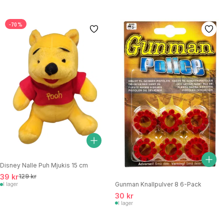
-70%
Disney Nalle Puh Mjukis 15 cm
39 kr
129 kr
Gunman Knallpulver 8 6-Pack
I lager
30 kr
I lager