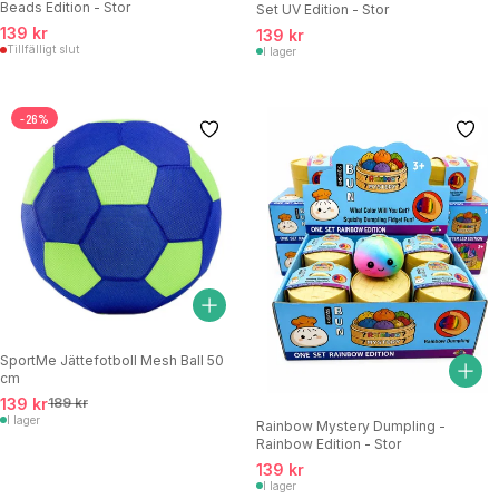
Beads Edition - Stor
Set UV Edition - Stor
139 kr
139 kr
Tillfälligt slut
I lager
-26%
SportMe Jättefotboll Mesh Ball 50
cm
139 kr
189 kr
I lager
Rainbow Mystery Dumpling -
Rainbow Edition - Stor
139 kr
I lager