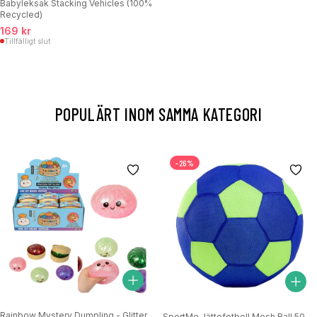
Babyleksak Stacking Vehicles (100%
Recycled)
169 kr
Tillfälligt slut
POPULÄRT INOM SAMMA KATEGORI
-26%
Rainbow Mystery Dumpling - Glitter
SportMe Jättefotboll Mesh Ball 50