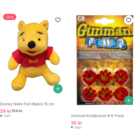
-70%
Disney Nalle Puh Mjukis 15 cm
39 kr
129 kr
Gunman Knallpulver 8 6-Pack
I lager
30 kr
I lager