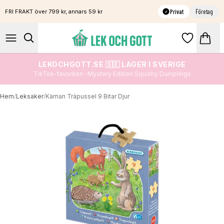
Privat
Företag
FRI FRAKT över 799 kr, annars 59 kr
LEKOCHGOTT.SE 🇸🇪 LAGER I SVERIGE
TikTok-favoriten -Mystery Edition Squishy Dumplings
Hem
/
Leksaker
/
Kärnan Träpussel 9 Bitar Djur