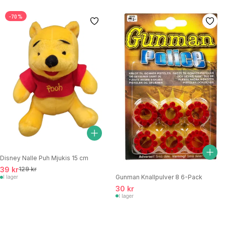
-70%
Disney Nalle Puh Mjukis 15 cm
39 kr
129 kr
Gunman Knallpulver 8 6-Pack
I lager
30 kr
I lager