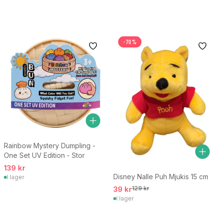
-70%
Rainbow Mystery Dumpling -
One Set UV Edition - Stor
139 kr
Disney Nalle Puh Mjukis 15 cm
I lager
39 kr
129 kr
I lager