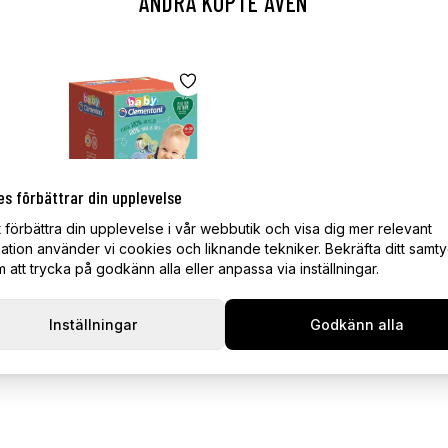
ANDRA KÖPTE ÄVEN
es förbättrar din upplevelse
t förbättra din upplevelse i vår webbutik och visa dig mer relevant
ation använder vi cookies och liknande tekniker. Bekräfta ditt samt
att trycka på godkänn alla eller anpassa via inställningar.
Babyleksak Stacking Vehicles
(100% Recycled)
Inställningar
Godkänn alla
169 kr
Tillfälligt slut