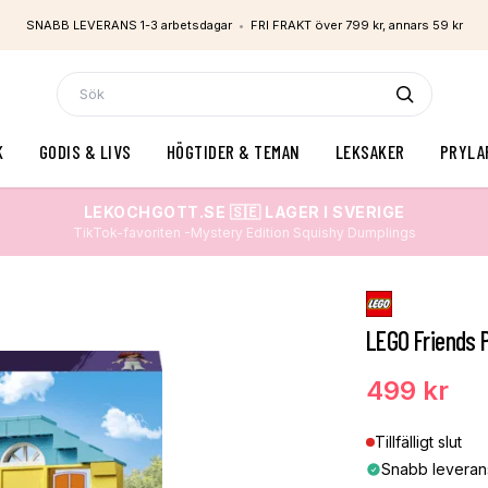
SNABB LEVERANS 1-3 arbetsdagar
•
FRI FRAKT över 799 kr, annars 59 kr
K
GODIS & LIVS
HÖGTIDER & TEMAN
LEKSAKER
PRYLA
LEKOCHGOTT.SE 🇸🇪 LAGER I SVERIGE
TikTok-favoriten -Mystery Edition Squishy Dumplings
LEGO Friends 
499 kr
Tillfälligt slut
Snabb leveran