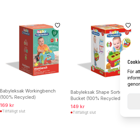
Cooki
För at
inform
genom 
Babyleksak Workingbench
Babyleksak Shape Sorter
(100% Recycled)
Bucket (100% Recycled)
169 kr
149 kr
Tillfälligt slut
Tillfälligt slut