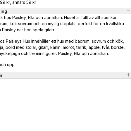
799 kr, annars 59 kr
ning
 hos Paisley, Ella och Jonathan. Huset är fullt av allt som kan
rum, kök sovrum och en mysig uteplats, perfekt för en kvällsfika
å Paisley när hon spela gitarr.
ds Paisleys Hus innehåller ett hus med badrum, sovrum och kök,
a, bord med stolar, gitarr, kanin, morot, tallrik, äpple, tvål, borste,
yckelpiga och tre minifigurer: Paisley, Ella och Jonathan.
 och upp.
ur