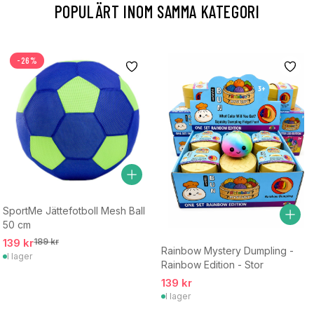
POPULÄRT INOM SAMMA KATEGORI
-26%
SportMe Jättefotboll Mesh Ball
50 cm
139 kr
189 kr
Rainbow Mystery Dumpling -
I lager
Rainbow Edition - Stor
139 kr
I lager