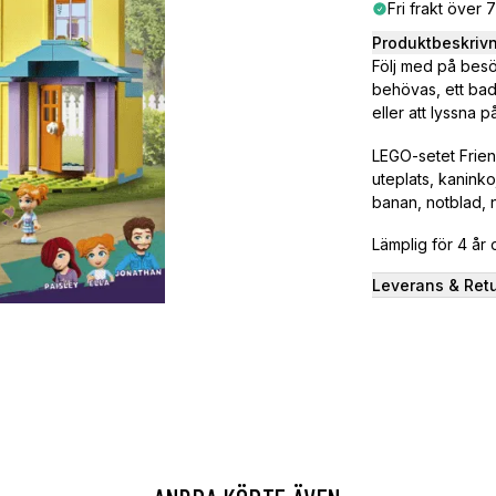
Fri frakt över 
Produktbeskriv
Följ med på besök
behövas, ett bad
eller att lyssna p
LEGO-setet Frien
uteplats, kaninkoj
banan, notblad, n
Lämplig för 4 år
Leverans & Ret