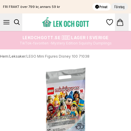
Privat
Företag
FRI FRAKT över 799 kr, annars 59 kr
LEKOCHGOTT.SE 🇸🇪 LAGER I SVERIGE
TikTok-favoriten -Mystery Edition Squishy Dumplings
Hem
/
Leksaker
/
LEGO Mini Figures Disney 100 71038