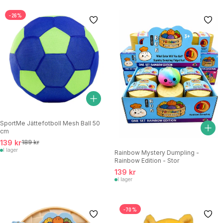
-26%
SportMe Jättefotboll Mesh Ball 50
cm
139 kr
189 kr
I lager
Rainbow Mystery Dumpling -
Rainbow Edition - Stor
139 kr
I lager
-70%