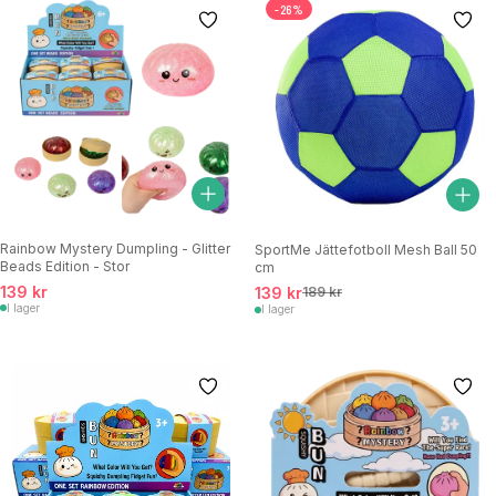
-26%
Rainbow Mystery Dumpling - Glitter
SportMe Jättefotboll Mesh Ball 50
Beads Edition - Stor
cm
139 kr
139 kr
189 kr
I lager
I lager