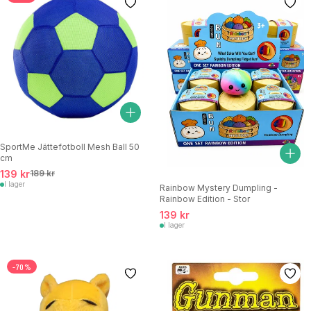
SportMe Jättefotboll Mesh Ball 50
cm
139 kr
189 kr
I lager
Rainbow Mystery Dumpling -
Rainbow Edition - Stor
139 kr
I lager
-70%