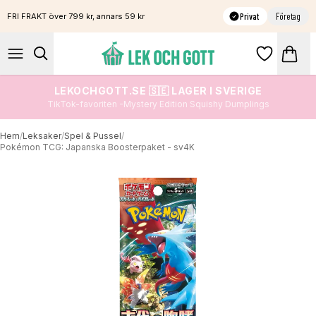
Privat
Företag
FRI FRAKT över 799 kr, annars 59 kr
LEKOCHGOTT.SE 🇸🇪 LAGER I SVERIGE
TikTok-favoriten -Mystery Edition Squishy Dumplings
Hem
/
Leksaker
/
Spel & Pussel
/
Pokémon TCG: Japanska Boosterpaket - sv4K