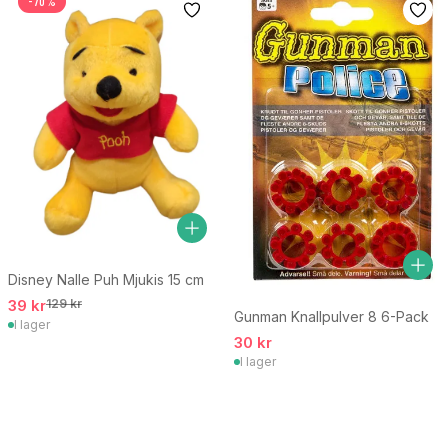
-70%
Disney Nalle Puh Mjukis 15 cm
39 kr
129 kr
Gunman Knallpulver 8 6-Pack
I lager
30 kr
I lager