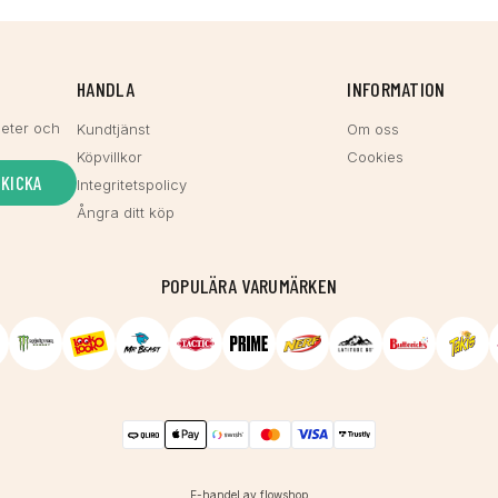
HANDLA
INFORMATION
heter och
Kundtjänst
Om oss
Köpvillkor
Cookies
SKICKA
Integritetspolicy
Ångra ditt köp
POPULÄRA VARUMÄRKEN
E-handel av flowshop