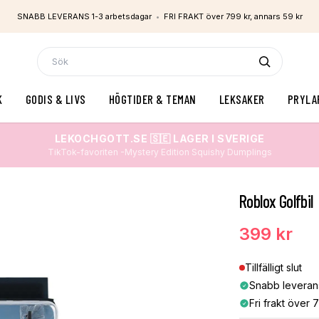
SNABB LEVERANS 1-3 arbetsdagar
•
FRI FRAKT över 799 kr, annars 59 kr
K
GODIS & LIVS
HÖGTIDER & TEMAN
LEKSAKER
PRYLA
LEKOCHGOTT.SE 🇸🇪 LAGER I SVERIGE
TikTok-favoriten -Mystery Edition Squishy Dumplings
Roblox Golfbil
399 kr
Tillfälligt slut
Snabb leveran
Fri frakt över 