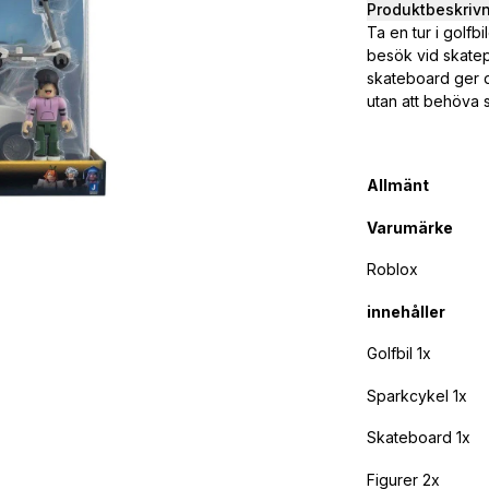
Produktbeskriv
Ta en tur i golfb
besök vid skatep
skateboard ger di
utan att behöva s
Allmänt
Varumärke
Roblox
innehåller
Golfbil 1x
Sparkcykel 1x
Skateboard 1x
Figurer 2x