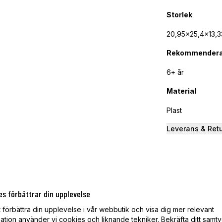
Storlek
20,95x25,4x13,
Rekommendera
6+ år
Material
Plast
Leverans & Ret
ANDRA KÖPTE ÄVEN
es förbättrar din upplevelse
t förbättra din upplevelse i vår webbutik och visa dig mer relevant
ation använder vi cookies och liknande tekniker. Bekräfta ditt samt