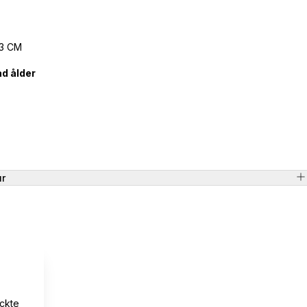
33 CM
d ålder
ur
yckte