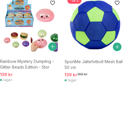
-26%
Rainbow Mystery Dumpling -
SportMe Jättefotboll Mesh Ball
Glitter Beads Edition - Stor
50 cm
139 kr
139 kr
189 kr
I lager
I lager