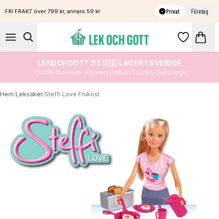
Privat
Företag
FRI FRAKT över 799 kr, annars 59 kr
LEKOCHGOTT.SE 🇸🇪 LAGER I SVERIGE
TikTok-favoriten -Mystery Edition Squishy Dumplings
Hem
/
Leksaker
/
Steffi Love Frukost