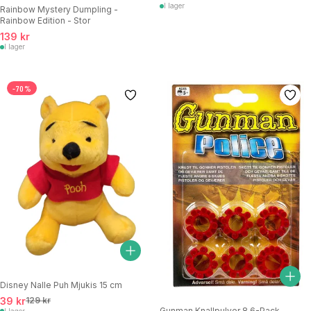
I lager
Rainbow Mystery Dumpling -
Rainbow Edition - Stor
139 kr
I lager
-70%
Disney Nalle Puh Mjukis 15 cm
39 kr
129 kr
Gunman Knallpulver 8 6-Pack
I lager