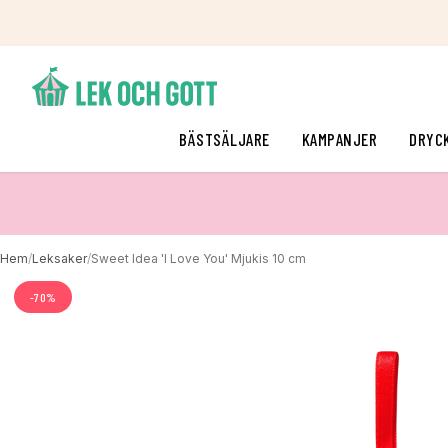
BÄSTSÄLJARE
KAMPANJER
DRYC
Hem
/
Leksaker
/
Sweet Idea 'I Love You' Mjukis 10 cm
-
70
%