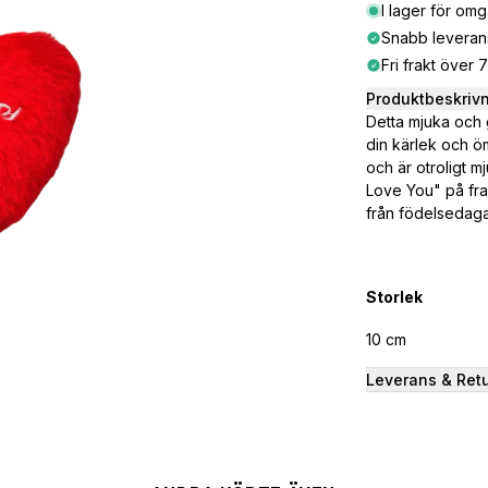
I lager för om
Snabb leveran
Fri frakt över 
Produktbeskriv
Detta mjuka och g
din kärlek och ömh
och är otroligt 
Love You" på fram
från födelsedagar 
Storlek
10 cm
Leverans & Ret