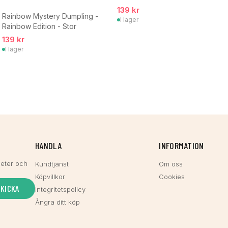
139 kr
Rainbow Mystery Dumpling -
I lager
Rainbow Edition - Stor
139 kr
I lager
HANDLA
INFORMATION
heter och
Kundtjänst
Om oss
Köpvillkor
Cookies
SKICKA
Integritetspolicy
Ångra ditt köp