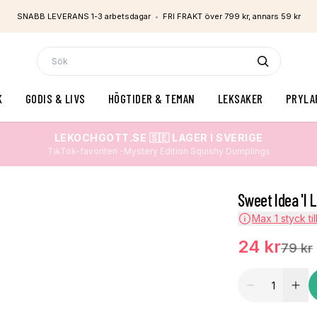
SNABB LEVERANS 1-3 arbetsdagar
•
FRI FRAKT över 799 kr, annars 59 kr
K
GODIS & LIVS
HÖGTIDER & TEMAN
LEKSAKER
PRYLA
LEKOCHGOTT.SE 🇸🇪 LAGER I SVERIGE
TikTok-favoriten -Mystery Edition Squishy Dumplings
Sweet Idea 'I 
Max
1
styck til
24 kr
79 kr