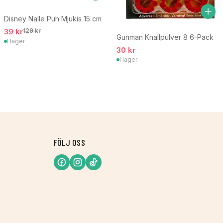
Disney Nalle Puh Mjukis 15 cm
39 kr
129 kr
Gunman Knallpulver 8 6-Pack
I lager
30 kr
I lager
FÖLJ OSS