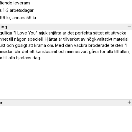
gående leverans
s 1-3 arbetsdagar
799 kr, annars 59 kr
ning
ulliga "I Love You" mjukishjärta är det perfekta sättet att uttrycka
et till någon speciell. Hjärtat är tillverkat av högkvalitativt material
mjukt och gosigt att krama om. Med den vackra broderade texten "I
sidan blir det ett känslosamt och minnesvärt gåva för alla tillfällen,
till alla hjärtans dag.
ur