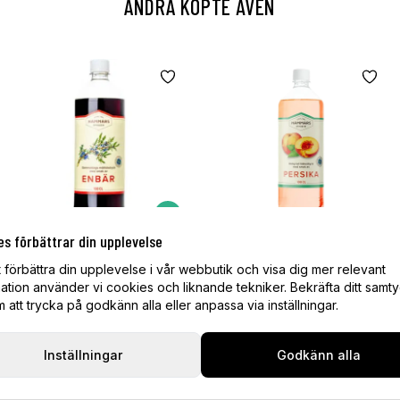
ANDRA KÖPTE ÄVEN
es förbättrar din upplevelse
Hammars Bryggeri Enbärsdricka
Hammars Bryggeri Persika 1 L
t förbättra din upplevelse i vår webbutik och visa dig mer relevant
1 L
20,95 kr
ation använder vi cookies och liknande tekniker. Bekräfta ditt samt
20,95 kr
Tillfälligt slut
att trycka på godkänn alla eller anpassa via inställningar.
I lager
Inställningar
Godkänn alla