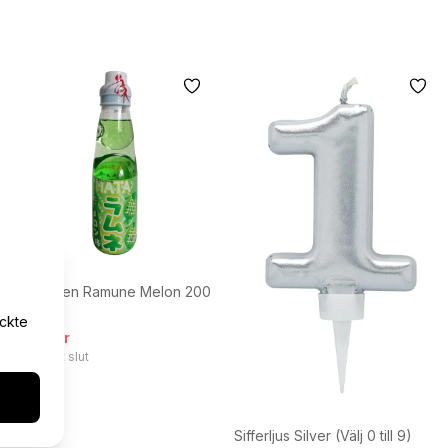
Hatakosen Ramune Melon 200
ml
yckte
29,95 kr
Tillfälligt slut
Sifferljus Silver (Välj 0 till 9)