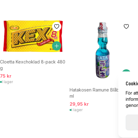
Cloetta Kexchoklad 8-pack 480
g
75 kr
I lager
Cooki
Hatakosen Ramune Blåbär 200
För at
ml
inform
29,95 kr
genom 
I lager