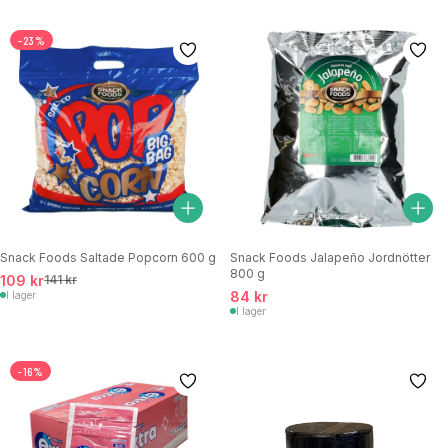
-23%
Snack Foods Saltade Popcorn 600 g
Snack Foods Jalapeño Jordnötter
800 g
109 kr
141 kr
84 kr
I lager
I lager
-16%