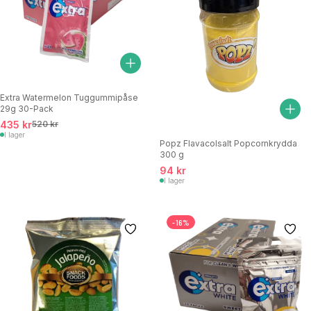
Extra Watermelon Tuggummipåse
29g 30-Pack
435 kr
520 kr
I lager
Popz Flavacolsalt Popcornkrydda
300 g
94 kr
I lager
-16%