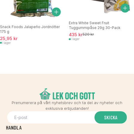
Extra White Sweet Fruit
Snack Foods Jalapeño Jordnötter
Tuggummipåse 29g 30-Pack
175 g
435 kr
520 kr
25,95 kr
I lager
I lager
Prenumerera på vårt nyhetsbrev och ta del av nyheter och
exklusiva erbjudanden!
SKICKA
HANDLA