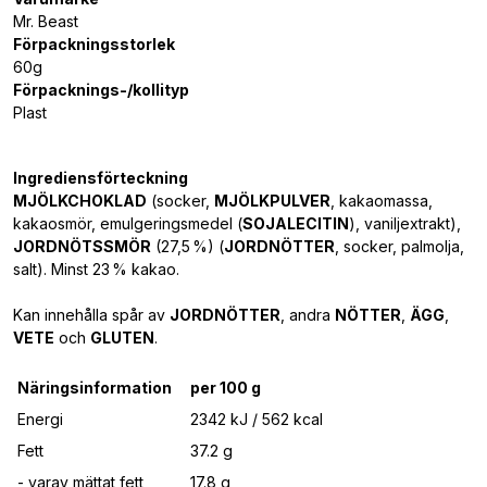
Mr. Beast
Förpackningsstorlek
60g
Förpacknings-/kollityp
Plast
Ingrediensförteckning
MJÖLKCHOKLAD
(socker,
MJÖLKPULVER
, kakaomassa,
kakaosmör, emulgeringsmedel (
SOJALECITIN
), vaniljextrakt),
JORDNÖTSSMÖR
(27,5 %) (
JORDNÖTTER
, socker, palmolja,
salt). Minst 23 % kakao.
Kan innehålla spår av
JORDNÖTTER
, andra
NÖTTER
,
ÄGG
,
VETE
och
GLUTEN
.
Näringsinformation
per 100 g
Energi
2342 kJ / 562 kcal
Fett
37.2 g
- varav mättat fett
17.8 g