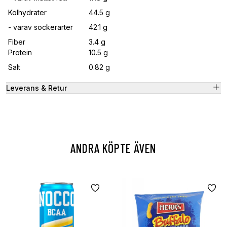
Kolhydrater
44.5 g
- varav sockerarter
42.1 g
Fiber
3.4 g
Protein
10.5 g
Salt
0.82 g
Leverans & Retur
ANDRA KÖPTE ÄVEN