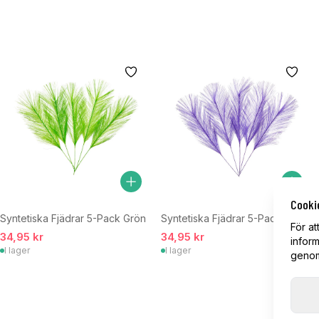
Cooki
Syntetiska Fjädrar 5-Pack Grön
Syntetiska Fjädrar 5-Pack Lila
För at
34,95 kr
34,95 kr
inform
I lager
I lager
genom 