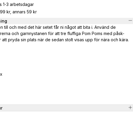
s 1-3 arbetsdagar
799 kr, annars 59 kr
ning
 till och med det här setet får ni något att bita i. Använd de
rerna och garnnystanen för att tre fluffiga Pom Poms med påsk-
tt pryda sin plats när de sedan stolt visas upp för nära och kära.
3x
ur