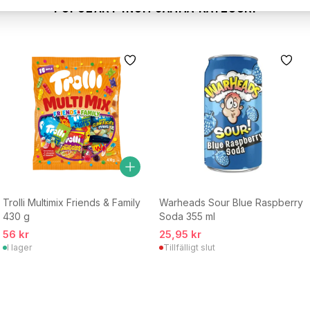
POPULÄRT INOM SAMMA KATEGORI
Trolli Multimix Friends & Family
Warheads Sour Blue Raspberry
430 g
Soda 355 ml
56 kr
25,95 kr
I lager
Tillfälligt slut