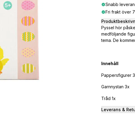
Snabb leveran
Fri frakt över 
Produktbeskriv
Pyssel hör påsken
medföljande figu
tema. De kommer a
Innehåll
Pappersfigurer 
Garnnystan 3x
Tråd 1x
Leverans & Ret