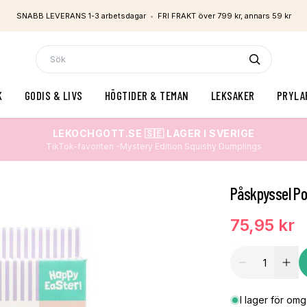
SNABB LEVERANS 1-3 arbetsdagar
•
FRI FRAKT över 799 kr, annars 59 kr
K
GODIS & LIVS
HÖGTIDER & TEMAN
LEKSAKER
PRYLA
LEKOCHGOTT.SE 🇸🇪 LAGER I SVERIGE
TikTok-favoriten -Mystery Edition Squishy Dumplings
Påskpyssel P
75,95 kr
I lager för om