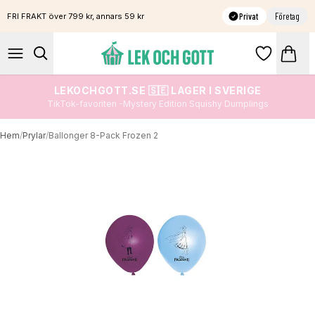
Privat
Företag
FRI FRAKT över 799 kr, annars 59 kr
LEKOCHGOTT.SE 🇸🇪 LAGER I SVERIGE
TikTok-favoriten -Mystery Edition Squishy Dumplings
Hem
/
Prylar
/
Ballonger 8-Pack Frozen 2