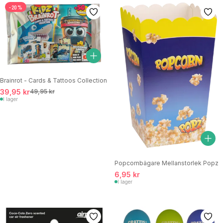
-20%
Brainrot - Cards & Tattoos Collection
39,95 kr
49,95 kr
I lager
Popcornbägare Mellanstorlek Popz
6,95 kr
I lager