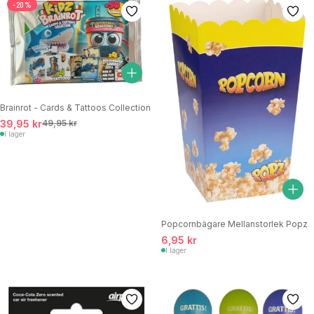
-20%
Brainrot - Cards & Tattoos Collection
39,95 kr
49,95 kr
I lager
Popcornbägare Mellanstorlek Popz
6,95 kr
I lager