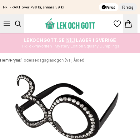
Privat
Företag
FRI FRAKT över 799 kr, annars 59 kr
LEKOCHGOTT.SE 🇸🇪 LAGER I SVERIGE
TikTok-favoriten -Mystery Edition Squishy Dumplings
Hem
/
Prylar
/
Födelsedagsglasögon (Välj Ålder)