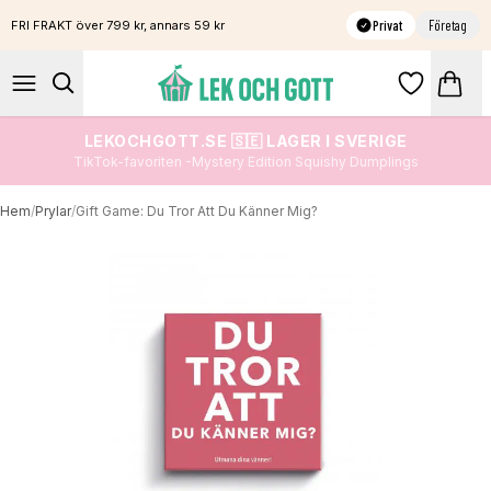
Privat
Företag
FRI FRAKT över 799 kr, annars 59 kr
LEKOCHGOTT.SE 🇸🇪 LAGER I SVERIGE
TikTok-favoriten -Mystery Edition Squishy Dumplings
Hem
/
Prylar
/
Gift Game: Du Tror Att Du Känner Mig?