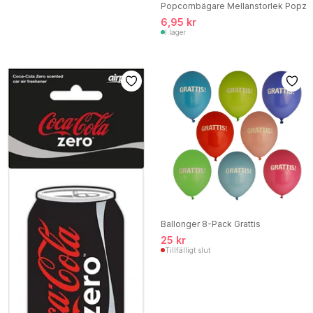
Popcornbägare Mellanstorlek Popz
6,95 kr
I lager
Ballonger 8-Pack Grattis
25 kr
Tillfälligt slut