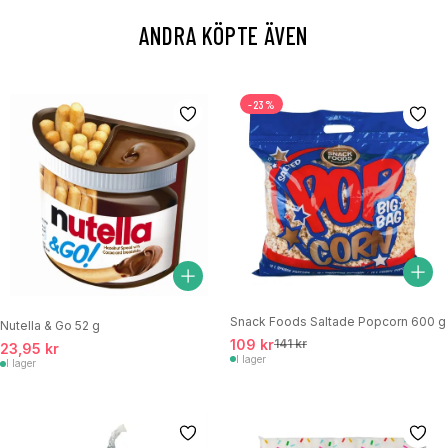
ANDRA KÖPTE ÄVEN
-23%
Snack Foods Saltade Popcorn 600 g
Nutella & Go 52 g
109 kr
141 kr
23,95 kr
I lager
I lager