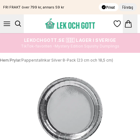
Privat
Företag
FRI FRAKT över 799 kr, annars 59 kr
LEKOCHGOTT.SE 🇸🇪 LAGER I SVERIGE
TikTok-favoriten -Mystery Edition Squishy Dumplings
Hem
/
Prylar
/
Papperstallrikar Silver 8-Pack (23 cm och 18,5 cm)