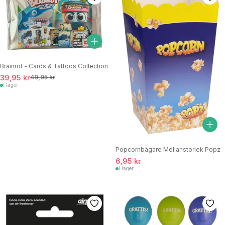
Brainrot - Cards & Tattoos Collection
39,95 kr
49,95 kr
I lager
Popcornbägare Mellanstorlek Popz
6,95 kr
I lager