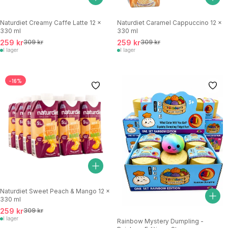
Naturdiet Creamy Caffe Latte 12 x
Naturdiet Caramel Cappuccino 12 x
330 ml
330 ml
259 kr
309 kr
259 kr
309 kr
I lager
I lager
-16%
Naturdiet Sweet Peach & Mango 12 x
330 ml
259 kr
309 kr
I lager
Rainbow Mystery Dumpling -