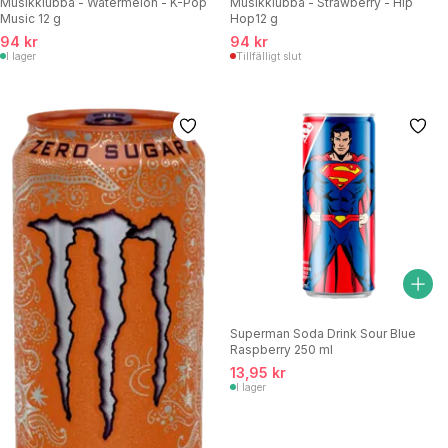
Musikklubba - Watermelon - K-Pop
Musikklubba - Strawberry - Hip
Music 12 g
Hop12 g
94 kr
94 kr
I lager
Tillfälligt slut
Superman Soda Drink Sour Blue
Raspberry 250 ml
13,95 kr
I lager