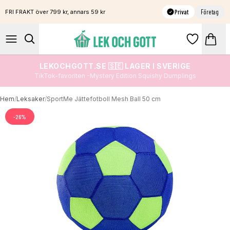
Privat
Företag
FRI FRAKT över 799 kr, annars 59 kr
LEKOCHGOTT.SE 🇸🇪 LAGER I SVERIGE
TikTok-favoriten -Mystery Edition Squishy Dumplings
Hem
/
Leksaker
/
SportMe Jättefotboll Mesh Ball 50 cm
-
26
%