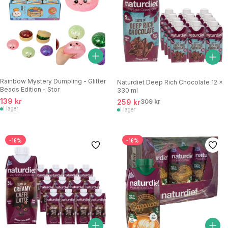
Rainbow Mystery Dumpling - Glitter
Naturdiet Deep Rich Chocolate 12 x
Beads Edition - Stor
330 ml
139 kr
259 kr
309 kr
I lager
I lager
-16%
-16%